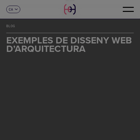
CA
CONTACTE
ES
EN
BLOG
FR
DE
EXEMPLES DE DISSENY WEB
IT
D’ARQUITECTURA
PT