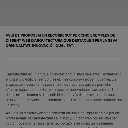
AVUI ET PROPOSEM UN RECORREGUT PER CINC
EXEMPLES DE
DISSENY WEB D’ARQUITECTURA
QUE DESTAQUEN PER LA SEVA
ORIGINALITAT, INNOVACIÓ I QUALITAT.
L’arquitectura és un art que ha evolucionat al llarg dels anys i, actualment,
el disseny d’edificis i estructures és més complex i exigent que mai. Els
arquitectes necessiten disposar d’eines i recursos que els permetin
afrontar aquests reptes i crear propostes innovadores i sostenibles. Una
de les millors maneres d’accedir-hi és a través d’Internet, on hi ha una
gran varietat de webs amb informació útil i actualitzada sobre arquitectura
i disseny.
Avui dia, el disseny web s’ha convertit en una eina imprescindible per als
professionals de l’arquitectura i el disseny. Un bon web pot ser clau per
captar nous clients i mostrar el teu portafolis de projectes de manera