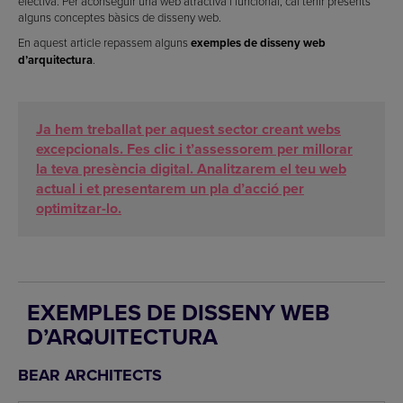
efectiva. Per aconseguir una web atractiva i funcional, cal tenir presents
alguns conceptes bàsics de disseny web.
En aquest article repassem alguns
exemples de disseny web
d’arquitectura
.
Ja hem treballat per aquest sector creant webs
excepcionals. Fes clic i t’assessorem per millorar
la teva presència digital. Analitzarem el teu web
actual i et presentarem un pla d’acció per
optimitzar-lo.
EXEMPLES DE DISSENY WEB
D’ARQUITECTURA
BEAR ARCHITECTS