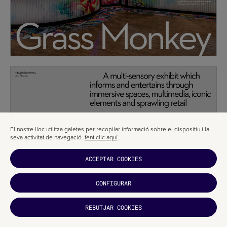
El nostre lloc utilitza galetes per recopilar informació sobre el dispositiu i la
seva activitat de navegació.
fent clic aquí
.
ACCEPTAR COOKIES
CONFIGURAR
REBUTJAR COOKIES
T'HA
AGRADAT?