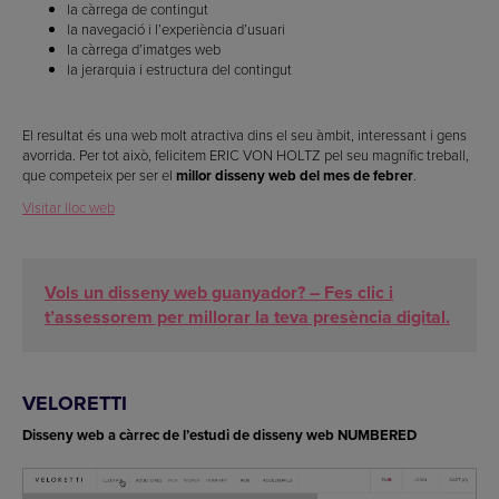
la càrrega de contingut
la navegació i l’experiència d’usuari
la càrrega d’imatges web
la jerarquia i estructura del contingut
El resultat és una web molt atractiva dins el seu àmbit, interessant i gens
avorrida. Per tot això, felicitem ERIC VON HOLTZ pel seu magnífic treball,
que competeix per ser el
millor disseny web del mes de febrer
.
Visitar lloc web
Vols un disseny web guanyador? – Fes clic i
t’assessorem per millorar la teva presència digital.
VELORETTI
Disseny web a càrrec de l’estudi de disseny web NUMBERED