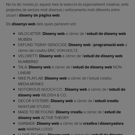
No ho dic només jo: aquest mes la selecció és especialment creativa, amb
projectes de sectors molt diversos i enfocaments molt diferents entre
usuari i
disseny de pàgina web
.
Els
dissenys web
dels quals parlarem són:
WILDCATTER:
Disseny web
a càrrec de l’
estudi de disseny web
MUBIEN
DEFUND TIGRAY GENOCIDE:
Disseny web
i
programació web
a
càrrec del creatiu ERIC VON HOLTZ
VELORETTI:
Disseny web
a càrrec de l’
estudi de disseny web
NUMBERED
TALA:
Disseny web
a càrrec de l’
estudi de disseny web
NON-
LINEAR
NIKE PLAYLAB:
Disseny web
a càrrec de l’estudi creatiu
MEDIA.MONKS
NOTORIOUS NOOCH CO.:
Disseny web
a càrrec de l’
estudi de
disseny web
WILDISH & CO.
DECOR SYSTEMS:
Disseny web
a càrrec de l’
estudi creatiu
NIGHTJAR STUDIO
MADE TO BE FOUND:
Disseny creatiu
a càrrec de l’
estudi de
disseny web
ACTIVE THEORY
GARBAGE:
Disseny web
a càrrec de la
creativa i dissenyadora
web
MARINA LOOO
I LOVE TECHNO:
Disseny web
a càrrec de l’
estudi de disseny