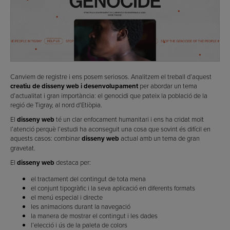
Canviem de registre i ens posem seriosos. Analitzem el treball d’aquest
creatiu de disseny web i desenvolupament
per abordar un tema
d’actualitat i gran importància: el genocidi que pateix la població de la
regió de Tigray, al nord d’Etiòpia.
El
disseny web
té un clar enfocament humanitari i ens ha cridat molt
l’atenció perquè l’estudi ha aconseguit una cosa que sovint és difícil en
aquests casos: combinar
disseny web
actual amb un tema de gran
gravetat.
El
disseny web
destaca per:
el tractament del contingut de tota mena
el conjunt tipogràfic i la seva aplicació en diferents formats
el menú especial i directe
les animacions durant la navegació
la manera de mostrar el contingut i les dades
l’elecció i ús de la paleta de colors