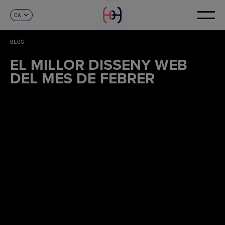
CA
CONTACTE
ES
EN
BLOG
FR
DE
EL MILLOR DISSENY WEB
IT
DEL MES DE FEBRER
PT