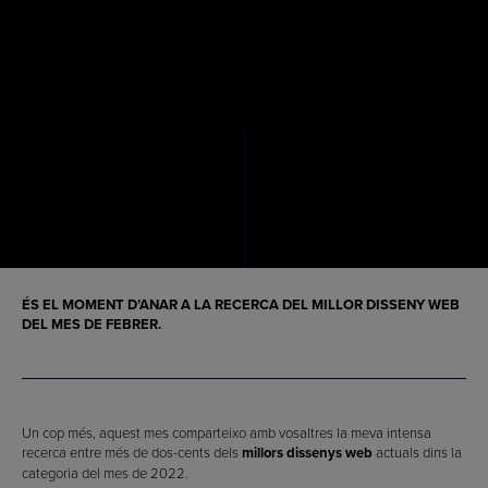
ÉS EL MOMENT D’ANAR A LA RECERCA DEL
MILLOR DISSENY WEB
DEL MES DE FEBRER
.
Un cop més, aquest mes comparteixo amb vosaltres la meva intensa
recerca entre més de dos-cents dels
millors dissenys web
actuals dins la
categoria del mes de 2022.