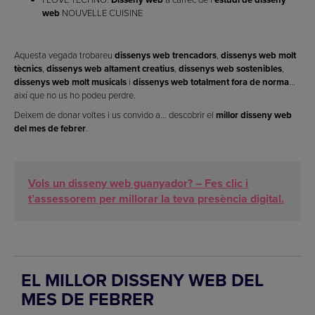
web
NOUVELLE CUISINE
Aquesta vegada trobareu
dissenys web trencadors
,
dissenys web molt
tècnics
,
dissenys web altament creatius
,
dissenys web sostenibles
,
dissenys web molt musicals
i
dissenys web totalment fora de norma
…
així que no us ho podeu perdre.
Deixem de donar voltes i us convido a… descobrir el
millor disseny web
del mes de febrer
.
Vols un disseny web guanyador? – Fes clic i
t’assessorem per millorar la teva presència digital.
EL MILLOR DISSENY WEB DEL
MES DE FEBRER