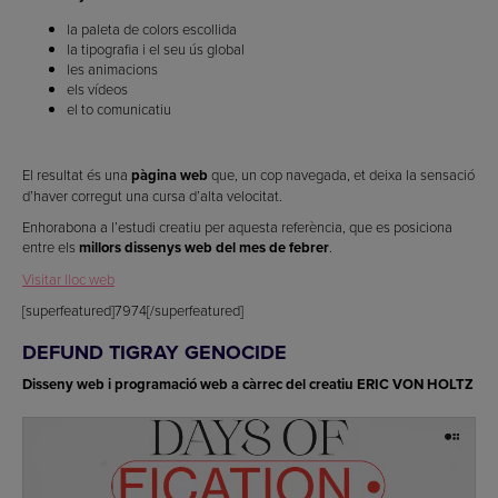
la paleta de colors escollida
la tipografia i el seu ús global
les animacions
els vídeos
el to comunicatiu
El resultat és una
pàgina web
que, un cop navegada, et deixa la sensació
d’haver corregut una cursa d’alta velocitat.
Enhorabona a l’estudi creatiu per aquesta referència, que es posiciona
entre els
millors dissenys web del mes de febrer
.
Visitar lloc web
[superfeatured]7974[/superfeatured]
DEFUND TIGRAY GENOCIDE
Disseny web i programació web a càrrec del creatiu ERIC VON HOLTZ