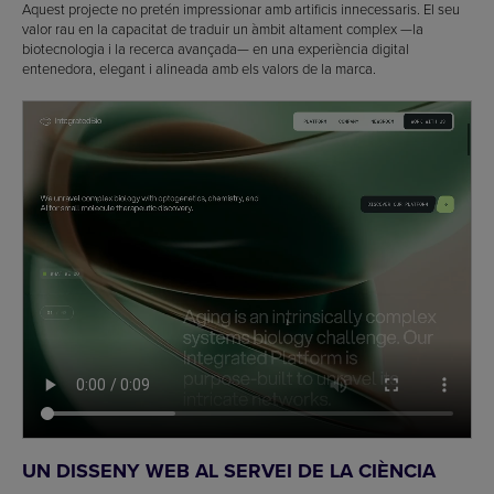
Aquest projecte no pretén impressionar amb artificis innecessaris. El seu
valor rau en la capacitat de traduir un àmbit altament complex —la
biotecnologia i la recerca avançada— en una experiència digital
entenedora, elegant i alineada amb els valors de la marca.
UN DISSENY WEB AL SERVEI DE LA CIÈNCIA