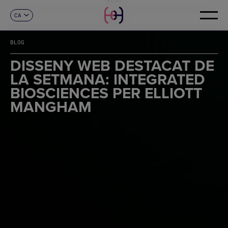
CA
CONTACTE
ES
EN
BLOG
FR
DE
DISSENY WEB DESTACAT DE
IT
LA SETMANA: INTEGRATED
PT
BIOSCIENCES PER ELLIOTT
MANGHAM