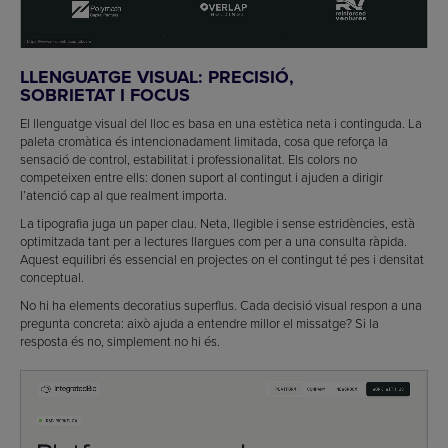
LLENGUATGE VISUAL: PRECISIÓ,
SOBRIETAT I FOCUS
El llenguatge visual del lloc es basa en una estètica neta i continguda. La
paleta cromàtica és intencionadament limitada, cosa que reforça la
sensació de control, estabilitat i professionalitat. Els colors no
competeixen entre ells: donen suport al contingut i ajuden a dirigir
l’atenció cap al que realment importa.
La tipografia juga un paper clau. Neta, llegible i sense estridències, està
optimitzada tant per a lectures llargues com per a una consulta ràpida.
Aquest equilibri és essencial en projectes on el contingut té pes i densitat
conceptual.
No hi ha elements decoratius superflus. Cada decisió visual respon a una
pregunta concreta: això ajuda a entendre millor el missatge? Si la
resposta és no, simplement no hi és.