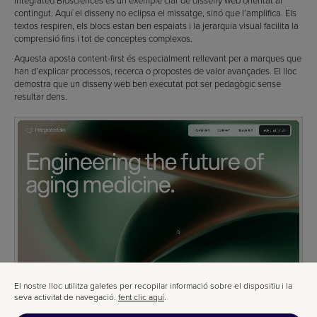
Integrated Biosciences és un exemple clar de disseny web orientat al
contingut. Aquí el disseny no eclipsa el missatge, sinó que l’amplifica. Els
textos respiren, els blocs estan ben espaiats i la jerarquia visual facilita la
comprensió fins i tot de conceptes complexos.
Aquesta aposta content-first és especialment rellevant per a marques que
han d’explicar processos, recerca o propostes de valor avançades. El lloc
demostra que un disseny web ben executat pot ser pedagògic sense
resultar dens.
El nostre lloc utilitza galetes per recopilar informació sobre el dispositiu i la
seva activitat de navegació.
fent clic aquí
.