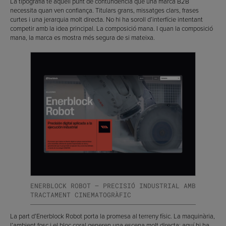
La tipografia té aquell punt de contundència que una marca B2B
necessita quan ven confiança. Titulars grans, missatges clars, frases
curtes i una jerarquia molt directa. No hi ha soroll d’interfície intentant
competir amb la idea principal. La composició mana. I quan la composició
mana, la marca es mostra més segura de si mateixa.
ENERBLOCK ROBOT — PRECISIÓ INDUSTRIAL AMB
TRACTAMENT CINEMATOGRÀFIC
La part d’Enerblock Robot porta la promesa al terreny físic. La maquinària,
l’ambient fosc i el bloc coral generen una escena molt directa: aquí hi ha