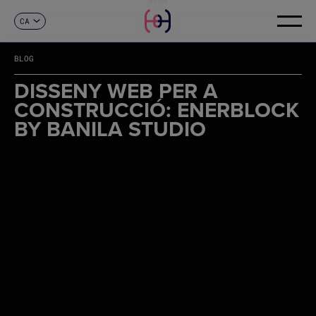
CA
CONTACTE
ES
EN
BLOG
FR
DE
DISSENY WEB PER A
IT
CONSTRUCCIÓ: ENERBLOCK
PT
BY BANILA STUDIO