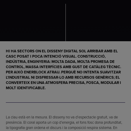
HI HA SECTORS ON EL DISSENY DIGITAL SOL ARRIBAR AMB EL
CASC POSAT I POCA INTENCIÓ VISUAL. CONSTRUCCIÓ,
INDÚSTRIA, ENGINYERIA: MOLTA DADA, MOLTA PROMESA DE
CONTROL, MASSA INTERFÍCIES AMB GUST DE CATÀLEG TÈCNIC.
PER AIXÒ ENERBLOCK ATRAU. PERQUÈ NO INTENTA SUAVITZAR
L’INDUSTRIAL NI DISFRESSAR-LO AMB RECURSOS GENÈRICS; EL
CONVERTEIX EN UNA ATMOSFERA PRECISA, FOSCA, MODULAR I
MOLT IDENTIFICABLE.
La clau està en la mesura. El disseny no va d’espectacle gratuït, va de
presència. El coral aporta un cop d’energia, el fons fosc dona profunditat,
la tipografia gran ordena el discurs i la composició respira sistema. En