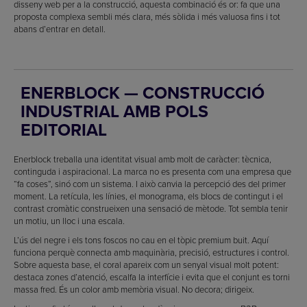
disseny web per a la construcció, aquesta combinació és or: fa que una
proposta complexa sembli més clara, més sòlida i més valuosa fins i tot
abans d’entrar en detall.
ENERBLOCK — CONSTRUCCIÓ
INDUSTRIAL AMB POLS
EDITORIAL
Enerblock treballa una identitat visual amb molt de caràcter: tècnica,
continguda i aspiracional. La marca no es presenta com una empresa que
“fa coses”, sinó com un sistema. I això canvia la percepció des del primer
moment. La retícula, les línies, el monograma, els blocs de contingut i el
contrast cromàtic construeixen una sensació de mètode. Tot sembla tenir
un motiu, un lloc i una escala.
L’ús del negre i els tons foscos no cau en el tòpic premium buit. Aquí
funciona perquè connecta amb maquinària, precisió, estructures i control.
Sobre aquesta base, el coral apareix com un senyal visual molt potent:
destaca zones d’atenció, escalfa la interfície i evita que el conjunt es torni
massa fred. És un color amb memòria visual. No decora; dirigeix.