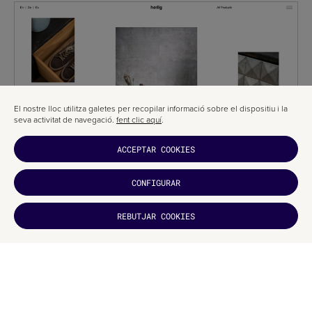
El nostre lloc utilitza galetes per recopilar informació sobre el dispositiu i la
seva activitat de navegació.
fent clic aquí
.
ACCEPTAR COOKIES
CONFIGURAR
REBUTJAR COOKIES
T'HA
AGRADAT?