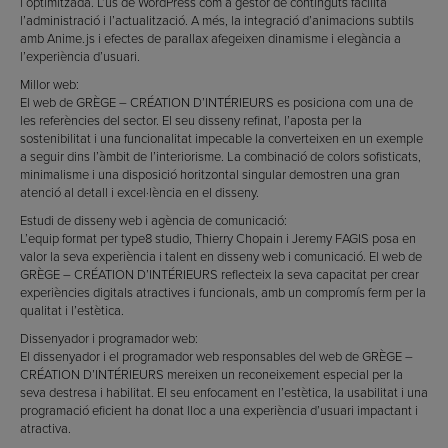
i optimitzada. L’ús de WordPress com a gestor de continguts facilita
l’administració i l’actualització. A més, la integració d’animacions subtils
amb Anime.js i efectes de parallax afegeixen dinamisme i elegància a
l’experiència d’usuari.
Millor web:
El web de GRÈGE – CRÉATION D’INTÉRIEURS es posiciona com una de
les referències del sector. El seu disseny refinat, l’aposta per la
sostenibilitat i una funcionalitat impecable la converteixen en un exemple
a seguir dins l’àmbit de l’interiorisme. La combinació de colors sofisticats,
minimalisme i una disposició horitzontal singular demostren una gran
atenció al detall i excel·lència en el disseny.
Estudi de disseny web i agència de comunicació:
L’equip format per type8 studio, Thierry Chopain i Jeremy FAGIS posa en
valor la seva experiència i talent en disseny web i comunicació. El web de
GRÈGE – CRÉATION D’INTÉRIEURS reflecteix la seva capacitat per crear
experiències digitals atractives i funcionals, amb un compromís ferm per la
qualitat i l’estètica.
Dissenyador i programador web:
El dissenyador i el programador web responsables del web de GRÈGE –
CRÉATION D’INTÉRIEURS mereixen un reconeixement especial per la
seva destresa i habilitat. El seu enfocament en l’estètica, la usabilitat i una
programació eficient ha donat lloc a una experiència d’usuari impactant i
atractiva.