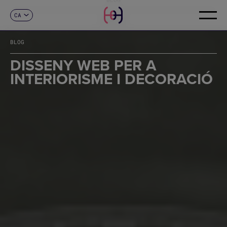
CA
CONTACTE
ES
EN
BLOG
FR
DE
DISSENY WEB PER A
IT
INTERIORISME I DECORACIÓ
PT