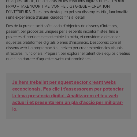
En aquest article, t’endinsaràs en les creacions digitals de POLTRONA
FRAU – TAKE YOUR TIME, VON HEILIG i GRÈGE – CRÉATION
D’INTÉRIEURS. Totes tres destaquen pel seu disseny estètic, funcionalitat
i una experiència d’usuari cuidada fins al detall.
Des de la presentació sofisticada d’objectes de disseny d’interiors,
passant per propostes úniques per a esperits inconformistes, fins a
projectes d’interiorisme sostenible i a mida, et convidem a descobrir
aquestes plataformes digitals plenes d’inspiració. Descobreix com el
disseny web i la programació s’uneixen per crear experiències visuals
atractives i funcionals. Prepara’t per explorar el talent dels equips creatius
que hi ha darrere d’aquestes webs extraordinàries!
Ja hem treballat per aquest sector creant webs
excepcionals. Fes clic i t’assessorem per potenciar
la teva presència digital. Analitzarem el teu web
actual i et presentarem un pla d’acció per millorar-
lo.