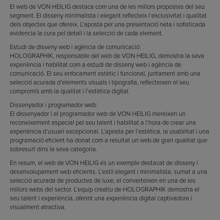
El web de VON HEILIG destaca com una de les millors propostes del seu
segment. El disseny minimalista i elegant reflecteix l’exclusivitat i qualitat
dels objectes que ofereix. L’aposta per una presentació neta i sofisticada
evidencia la cura pel detall i la selecció de cada element.
Estudi de disseny web i agència de comunicació:
HOLOGRAPHIK, responsable del web de VON HEILIG, demostra la seva
experiència i habilitat com a estudi de disseny web i agència de
comunicació. El seu enfocament estètic i funcional, juntament amb una
selecció acurada d’elements visuals i tipografia, reflecteixen el seu
compromís amb la qualitat i l’estètica digital.
Dissenyador i programador web:
El dissenyador i el programador web de VON HEILIG mereixen un
reconeixement especial pel seu talent i habilitat a l’hora de crear una
experiència d’usuari excepcional. L’aposta per l’estètica, la usabilitat i una
programació eficient ha donat com a resultat un web de gran qualitat que
sobresurt dins la seva categoria.
En resum, el web de VON HEILIG és un exemple destacat de disseny i
desenvolupament web eficients. L’estil elegant i minimalista, sumat a una
selecció acurada de productes de luxe, el converteixen en una de les
millors webs del sector. L’equip creatiu de HOLOGRAPHIK demostra el
seu talent i experiència, oferint una experiència digital captivadora i
visualment atractiva.