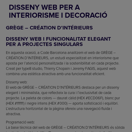
DISSENY WEB PER A
INTERIORISME I DECORACIÓ
GRÈGE – CRÉATION D’INTÉRIEURS
DISSENY WEB I FUNCIONALITAT ELEGANT
PER A PROJECTES SINGULARS
En aquesta ocasió, a Code Barcelona analitzem el web de GRÈGE –
CRÉATION D’INTÉRIEURS, un estudi especialitzat en interiorisme que
aposta per l’atenció personalitzada i la sostenibilitat en cada projecte.
Creat per type8 studio, Thierry Chopain i Jeremy FAGIS, aquest web
combina una estètica atractiva amb una funcionalitat eficient.
Disseny web:
El web de GRÈGE – CRÉATION D’INTÉRIEURS destaca per un disseny
elegant i minimalista, que reflecteix la cura i l’exclusivitat de cada
projecte. La paleta de colors — daurat càlid (HEX #ECD06F), blanc pur
(HEX #ffffff) i negre intens (HEX #000) — aporta sofisticació i equilibri.
L’estructura horitzontal de la pàgina ofereix una navegació fluida i
atractiva.
Programació web:
La base tècnica del web de GRÈGE – CRÉATION D’INTÉRIEURS és sòlida