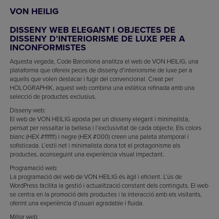
VON HEILIG
DISSENY WEB ELEGANT I OBJECTES DE
DISSENY D’INTERIORISME DE LUXE PER A
INCONFORMISTES
Aquesta vegada, Code Barcelona analitza el web de VON HEILIG, una
plataforma que ofereix peces de disseny d’interiorisme de luxe per a
aquells que volen destacar i fugir del convencional. Creat per
HOLOGRAPHIK, aquest web combina una estètica refinada amb una
selecció de productes exclusius.
Disseny web:
El web de VON HEILIG aposta per un disseny elegant i minimalista,
pensat per ressaltar la bellesa i l’exclusivitat de cada objecte. Els colors
blanc (HEX #ffffff) i negre (HEX #000) creen una paleta atemporal i
sofisticada. L’estil net i minimalista dona tot el protagonisme als
productes, aconseguint una experiència visual impactant.
Programació web:
La programació del web de VON HEILIG és àgil i eficient. L’ús de
WordPress facilita la gestió i actualització constant dels continguts. El web
se centra en la promoció dels productes i la interacció amb els visitants,
oferint una experiència d’usuari agradable i fluida.
Millor web: