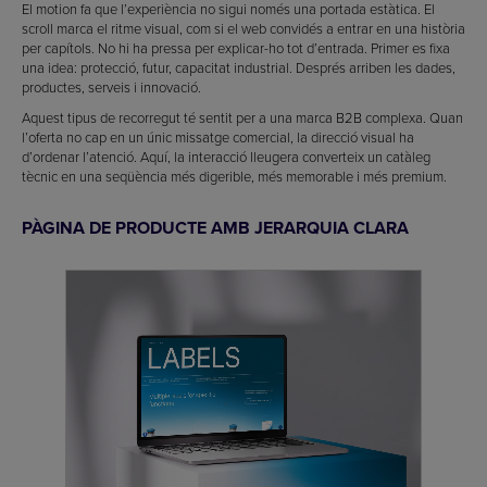
El motion fa que l’experiència no sigui només una portada estàtica. El
scroll marca el ritme visual, com si el web convidés a entrar en una història
per capítols. No hi ha pressa per explicar-ho tot d’entrada. Primer es fixa
una idea: protecció, futur, capacitat industrial. Després arriben les dades,
productes, serveis i innovació.
Aquest tipus de recorregut té sentit per a una marca B2B complexa. Quan
l’oferta no cap en un únic missatge comercial, la direcció visual ha
d’ordenar l’atenció. Aquí, la interacció lleugera converteix un catàleg
tècnic en una seqüència més digerible, més memorable i més premium.
PÀGINA DE PRODUCTE AMB JERARQUIA CLARA