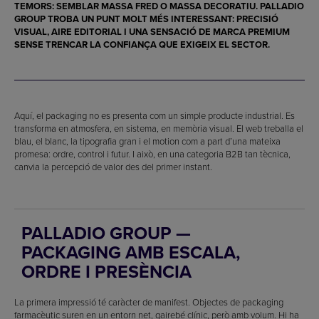
TEMORS: SEMBLAR MASSA FRED O MASSA DECORATIU. PALLADIO
GROUP TROBA UN PUNT MOLT MÉS INTERESSANT: PRECISIÓ
VISUAL, AIRE EDITORIAL I UNA SENSACIÓ DE MARCA PREMIUM
SENSE TRENCAR LA CONFIANÇA QUE EXIGEIX EL SECTOR.
Aquí, el packaging no es presenta com un simple producte industrial. Es
transforma en atmosfera, en sistema, en memòria visual. El web treballa el
blau, el blanc, la tipografia gran i el motion com a part d’una mateixa
promesa: ordre, control i futur. I això, en una categoria B2B tan tècnica,
canvia la percepció de valor des del primer instant.
PALLADIO GROUP —
PACKAGING AMB ESCALA,
ORDRE I PRESÈNCIA
La primera impressió té caràcter de manifest. Objectes de packaging
farmacèutic suren en un entorn net, gairebé clínic, però amb volum. Hi ha