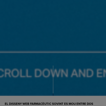
EL DISSENY WEB FARMACÈUTIC SOVINT ES MOU ENTRE DOS