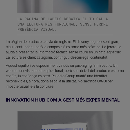
LA PÀGINA DE LABELS REBAIXA EL TO CAP A
UNA LECTURA MÉS FUNCIONAL, SENSE PERDRE
PRESÈNCIA VISUAL.
La pàgina de producte canvia de registre. El disseny segueix sent gran,
blau i contundent, però la composició es torna més pràctica. La jerarquia
ajuda a presentar la informació tècnica sense caure en un catàleg feixuc.
La lectura és clara: categoria, contingut, descàrrega, continuïtat.
Aquest equilibri és especialment valuós en packaging farmacèutic. Un
web pot ser visualment aspiracional, però si el detall del producte es torna
confús, la confiança es perd. Palladio Group manté una identitat
reconeixible i, alhora, dona espai a la utilitat. No sacrifica UX/UI per
impacte visual; els fa conviure.
INNOVATION HUB COM A GEST MÉS EXPERIMENTAL