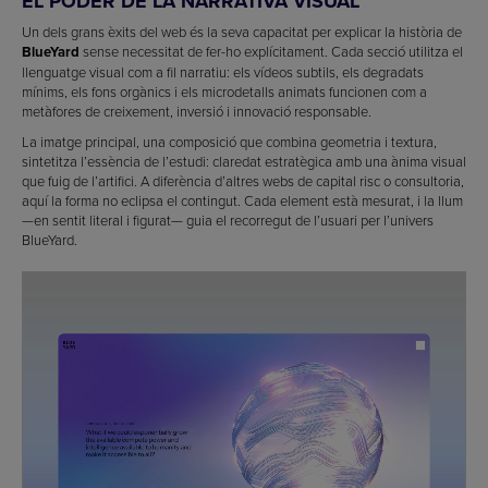
EL PODER DE LA NARRATIVA VISUAL
Un dels grans èxits del web és la seva capacitat per explicar la història de
BlueYard
sense necessitat de fer-ho explícitament. Cada secció utilitza el
llenguatge visual com a fil narratiu: els vídeos subtils, els degradats
mínims, els fons orgànics i els microdetalls animats funcionen com a
metàfores de creixement, inversió i innovació responsable.
La imatge principal, una composició que combina geometria i textura,
sintetitza l’essència de l’estudi: claredat estratègica amb una ànima visual
que fuig de l’artifici. A diferència d’altres webs de capital risc o consultoria,
aquí la forma no eclipsa el contingut. Cada element està mesurat, i la llum
—en sentit literal i figurat— guia el recorregut de l’usuari per l’univers
BlueYard.