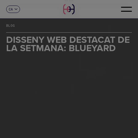
CA
CONTACTE
ES
EN
BLOG
FR
DE
DISSENY WEB DESTACAT DE
IT
LA SETMANA: BLUEYARD
PT