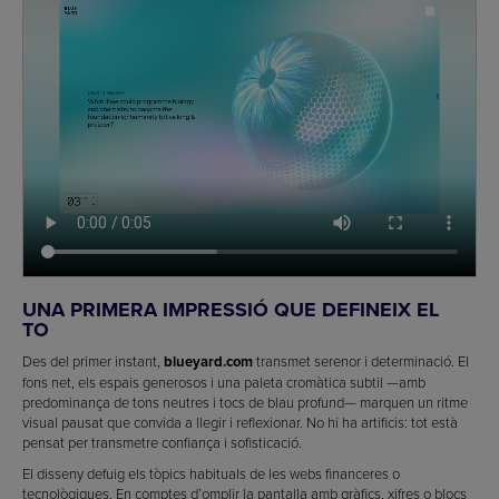
UNA PRIMERA IMPRESSIÓ QUE DEFINEIX EL
TO
Des del primer instant,
blueyard.com
transmet serenor i determinació. El
fons net, els espais generosos i una paleta cromàtica subtil —amb
predominança de tons neutres i tocs de blau profund— marquen un ritme
visual pausat que convida a llegir i reflexionar. No hi ha artificis: tot està
pensat per transmetre confiança i sofisticació.
El disseny defuig els tòpics habituals de les webs financeres o
tecnològiques. En comptes d’omplir la pantalla amb gràfics, xifres o blocs