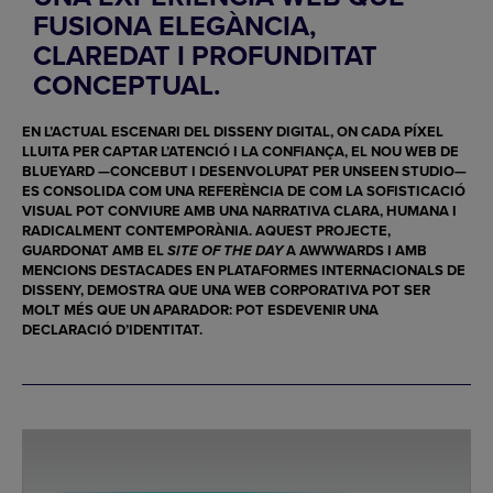
FUSIONA ELEGÀNCIA,
CLAREDAT I PROFUNDITAT
CONCEPTUAL.
EN L’ACTUAL ESCENARI DEL DISSENY DIGITAL, ON CADA PÍXEL
LLUITA PER CAPTAR L’ATENCIÓ I LA CONFIANÇA, EL NOU WEB DE
BLUEYARD
—CONCEBUT I DESENVOLUPAT PER
UNSEEN STUDIO
—
ES CONSOLIDA COM UNA REFERÈNCIA DE COM LA SOFISTICACIÓ
VISUAL POT CONVIURE AMB UNA NARRATIVA CLARA, HUMANA I
RADICALMENT CONTEMPORÀNIA. AQUEST PROJECTE,
GUARDONAT AMB EL
A
AWWWARDS
I AMB
SITE OF THE DAY
MENCIONS DESTACADES EN PLATAFORMES INTERNACIONALS DE
DISSENY, DEMOSTRA QUE UNA WEB CORPORATIVA POT SER
MOLT MÉS QUE UN APARADOR: POT ESDEVENIR UNA
DECLARACIÓ D’IDENTITAT.