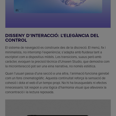
DISSENY D’INTERACCIÓ: L’ELEGÀNCIA DEL
CONTROL
El sistema de navegació es construeix des de la discreció. El menú, fix i
minimalista, no interromp l’experiència; s’adapta amb fluïdesa tant a
escriptori com a dispositius mòbils. Les transicions, suaus però amb
caràcter, evoquen la precisió tècnica d’Unseen Studio, que demostra com
la microinteracció pot ser una eina narrativa, no només estètica.
Quan l’usuari passa d’una secció a una altra, l’animació funciona gairebé
com un fons cinematogràfic. Aquesta continuïtat reforça la sensació de
cohesió i dota el web d’un tempo propi. No hi ha brusquedats ni efectes
innecessaris: tot respon a una lògica d’harmonia visual que afavoreix la
concentració i la lectura reposada.