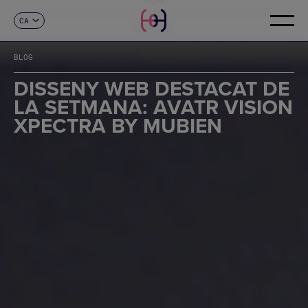
CA
CONTACTE
ES
EN
BLOG
FR
DE
DISSENY WEB DESTACAT DE
IT
LA SETMANA: AVATR VISION
PT
XPECTRA BY MUBIEN