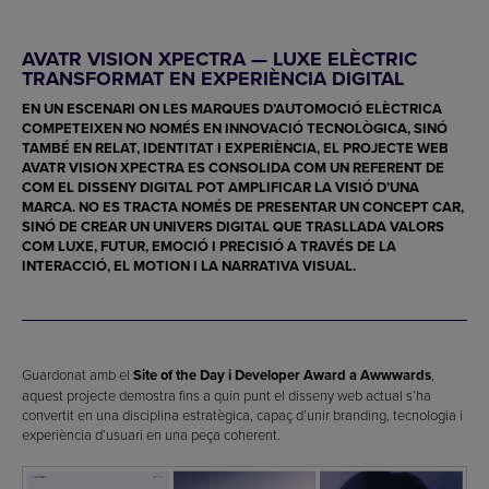
AVATR VISION XPECTRA — LUXE ELÈCTRIC
TRANSFORMAT EN EXPERIÈNCIA DIGITAL
EN UN ESCENARI ON LES MARQUES D’AUTOMOCIÓ ELÈCTRICA
COMPETEIXEN NO NOMÉS EN INNOVACIÓ TECNOLÒGICA, SINÓ
TAMBÉ EN RELAT, IDENTITAT I EXPERIÈNCIA, EL PROJECTE WEB
AVATR VISION XPECTRA
ES CONSOLIDA COM UN REFERENT DE
COM EL DISSENY DIGITAL POT AMPLIFICAR LA VISIÓ D’UNA
MARCA. NO ES TRACTA NOMÉS DE PRESENTAR UN CONCEPT CAR,
SINÓ DE CREAR UN UNIVERS DIGITAL QUE TRASLLADA VALORS
COM LUXE, FUTUR, EMOCIÓ I PRECISIÓ A TRAVÉS DE LA
INTERACCIÓ, EL MOTION I LA NARRATIVA VISUAL.
Guardonat amb el
Site of the Day i Developer Award a Awwwards
,
aquest projecte demostra fins a quin punt el disseny web actual s’ha
convertit en una disciplina estratègica, capaç d’unir branding, tecnologia i
experiència d’usuari en una peça coherent.