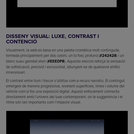
DISSENY VISUAL: LUXE, CONTRAST I
CONTENCIÓ
Visualment, la web es basa en una paleta cromàtica molt continguda,
formada principalment per dos colors: un to fosc profund (
#242428
) i un
blanc suau gairebé eteri (
#EEEDF8
). Aquesta elecció reforça la sensació
de sofisticació, precisió i exclusivitat, allunyant-se de qualsevol artifici
innecessari.
El contrast entre llum i foscor s’utilitza com a recurs narratiu. El contingut
emergeix de manera progressiva, revelant superfícies, línies i volums del
vehicle com si fos una exposició digital. Aquest enfocament connecta
directament amb l’univers del luxe contemporani, on la suggerència i el
ritme són tan importants com l’impacte visual.