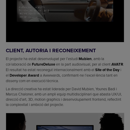
CLIENT, AUTORIA I RECONEIXEMENT
El projecte ha estat desenvolupat per l’estudi
Mubien
, amb la
col·laboració de
FutureDeluxe
en la part audiovisual, per al client
AVATR
.
El resultat ha estat reconegut internacionalment amb el
Site of the Day
i
el
Developer Award
a Awwwards, confirmant-ne l’excel·lència tant en
disseny com en execució tècnica.
La direcció creativa ha estat liderada per David Mubien, Younes Badi i
Marcus Chaloner, amb un ampli equip multidisciplinari que abasta UX/UI,
direcció d’art, 3D, motion graphics i desenvolupament frontend, reflectint
la complexitat i ambició del projecte.