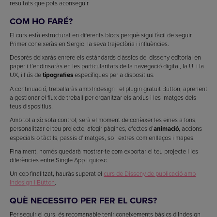
resultats que pots aconseguir.
COM HO FARÉ?
El curs està estructurat en diferents blocs perquè sigui fàcil de seguir.
Primer coneixeràs en Sergio, la seva trajectòria i influències.
Després deixaràs enrere els estàndards clàssics del disseny editorial en
paper i t’endinsaràs en les particularitats de la navegació digital, la UI i la
UX, i l’ús de
tipografies
específiques per a dispositius.
A continuació, treballaràs amb Indesign i el plugin gratuït Bütton, aprenent
a gestionar el flux de treball per organitzar els arxius i les imatges dels
teus dispositius.
Amb tot això sota control, serà el moment de conèixer les eines a fons,
personalitzar el teu projecte, afegir pàgines, efectes d’
animació
, accions
especials o tàctils, passis d’imatges, so i extres com enllaços i mapes.
Finalment, només quedarà mostrar-te com exportar el teu projecte i les
diferències entre Single App i quiosc.
Un cop finalitzat, hauràs superat el
curs de Disseny de publicació amb
Indesign i Bütton
.
QUÈ NECESSITO PER FER EL CURS?
Per seguir el curs, és recomanable tenir coneixements bàsics d’Indesign