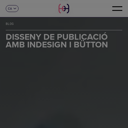
CA
CONTACTE
ES
EN
BLOG
FR
DE
DISSENY DE PUBLICACIÓ
IT
AMB INDESIGN I BÜTTON
PT