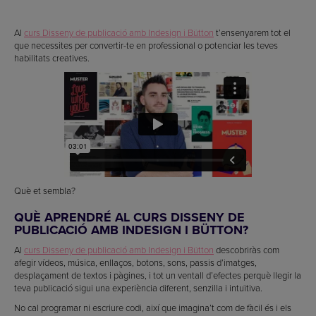
Al
curs Disseny de publicació amb Indesign i Bütton
t’ensenyarem tot el
que necessites per convertir-te en professional o potenciar les teves
habilitats creatives.
Què et sembla?
QUÈ APRENDRÉ AL CURS DISSENY DE
PUBLICACIÓ AMB INDESIGN I BÜTTON?
Al
curs Disseny de publicació amb Indesign i Bütton
descobriràs com
afegir vídeos, música, enllaços, botons, sons, passis d’imatges,
desplaçament de textos i pàgines, i tot un ventall d’efectes perquè llegir la
teva publicació sigui una experiència diferent, senzilla i intuïtiva.
No cal programar ni escriure codi, així que imagina’t com de fàcil és i els