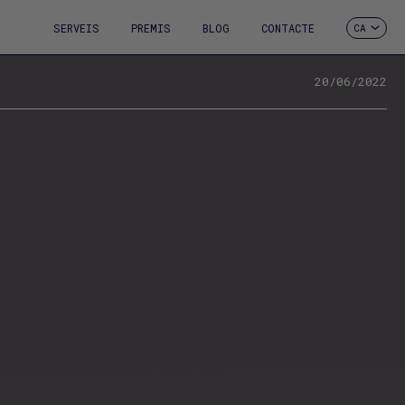
SERVEIS
PREMIS
BLOG
CONTACTE
CA
ES
EN
FR
20/06/2022
DE
IT
PT