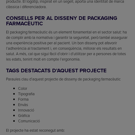
producte. El logotip, inspirat en un segell, aporta una identitat de marca
clàssica i diferenciadora.
CONSELLS PER AL DISSENY DE PACKAGING
FARMACÈUTIC
El packaging farmacèutic és un element fonamental en el sector salut: ha
de complir amb la normativa i garantir la seguretat, però també assegurar
una experiència positiva per al pacient. Un bon disseny pot afavorir
l’adherència al tractament i, en conseqüència, millorar els resultats en
salut. A més, cal que sigui fàcil d’obrir i d’utilitzar per a persones de totes
les edats, tenint molt en compte l’ergonomia.
TAGS DESTACATS D’AQUEST PROJECTE
Paraules clau d’aquest projecte de disseny de packaging farmacèutic
Color
Tipografia
Forma
Envàs
Innovació
Gràfica
Comunicació
El projecte ha estat reconegut amb: