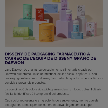
DISSENY DE PACKAGING FARMACÈUTIC A
CÀRREC DE L’EQUIP DE DISSENY GRÀFIC DE
DAEWON
Jang Daewon és una marca de suplements alimentaris creada per
Daewon que promou la salut intestinal, ocular, òssia i hepàtica. El seu
packaging destaca per un disseny fresc i atractiu que transmet confiança i
convida a provar els productes.
La combinació de colors vius, pictogrames clars i un logotip d’estil clàssic
facilita la identificació i comprensió del producte.
Cada color representa els ingredients dels suplements, mentre que els
pictogrames identifiquen de manera intuïtiva l’òrgan beneficiat pel