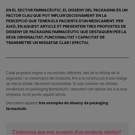
EN EL SECTOR FARMACÈUTIC, EL DISSENY DEL PACKAGING ÉS UN
FACTOR CLAU QUE POT INFLUIR DECISIVAMENT EN LA
PERCEPCIÓ QUE TENEN ELS PACIENTS D’UN MEDICAMENT. PER
AIXÒ, EN AQUEST ARTICLE ET PRESENTEM TRES PROPOSTES DE
DISSENY DE PACKAGING FARMACÈUTIC QUE DESTAQUEN PER LA
SEVA ORIGINALITAT, FUNCIONALITAT I CAPACITAT DE
TRANSMETRE UN MISSATGE CLAR I EFECTIU.
Cada proposta respon a necessitats diferents: des de la millora de la
seguretat i la conservació del producte, fins a la construcció d’una imatge
de marca sòlida i fàcilment reconeixible. Si vols conèixer les últimes
tendències en packaging farmacèutic i descobrir com aplicar-les a la teva
empresa, no et perdis aquest article.
Descobrim aquests
tres exemples de disseny de packaging
farmacèutic
T’interessa que ens ocupem d’un projecte similar?