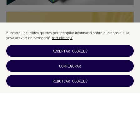
El nostre lloc utilitza galetes per recopilar informació sobre el dispositiu i la
seva activitat de navegació.
fent clic aquí
.
ACCEPTAR COOKIES
CONFIGURAR
REBUTJAR COOKIES
T'HA
AGRADAT?