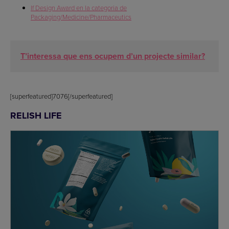
If Design Award en la categoria de
Packaging/Medicine/Pharmaceutics
T’interessa que ens ocupem d’un projecte similar?
[superfeatured]7076[/superfeatured]
RELISH LIFE