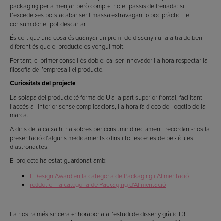
packaging per a menjar, però compte, no et passis de frenada: si
t’excedeixes pots acabar sent massa extravagant o poc pràctic, i el
consumidor et pot descartar.
És cert que una cosa és guanyar un premi de disseny i una altra de ben
diferent és que el producte es vengui molt.
Per tant, el primer consell és doble: cal ser innovador i alhora respectar la
filosofia de l’empresa i el producte.
Curiositats del projecte
La solapa del producte té forma de U a la part superior frontal, facilitant
l’accés a l’interior sense complicacions, i alhora fa d’eco del logotip de la
marca.
A dins de la caixa hi ha sobres per consumir directament, recordant-nos la
presentació d’alguns medicaments o fins i tot escenes de pel·lícules
d’astronautes.
El projecte ha estat guardonat amb:
If Design Award en la categoria de Packaging i Alimentació
reddot en la categoria de Packaging d’Alimentació
La nostra més sincera enhorabona a l’estudi de disseny gràfic L3