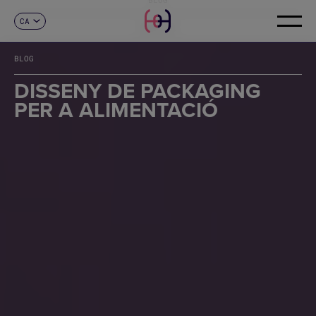
CA
CONTACTE
ES
EN
BLOG
FR
DE
DISSENY DE PACKAGING
IT
PER A ALIMENTACIÓ
PT