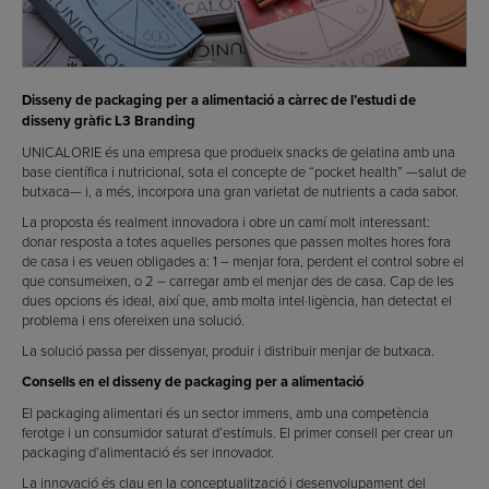
Disseny de packaging per a alimentació a càrrec de l’estudi de
disseny gràfic L3 Branding
UNICALORIE és una empresa que produeix snacks de gelatina amb una
base científica i nutricional, sota el concepte de “pocket health” —salut de
butxaca— i, a més, incorpora una gran varietat de nutrients a cada sabor.
La proposta és realment innovadora i obre un camí molt interessant:
donar resposta a totes aquelles persones que passen moltes hores fora
de casa i es veuen obligades a: 1 – menjar fora, perdent el control sobre el
que consumeixen, o 2 – carregar amb el menjar des de casa. Cap de les
dues opcions és ideal, així que, amb molta intel·ligència, han detectat el
problema i ens ofereixen una solució.
La solució passa per dissenyar, produir i distribuir menjar de butxaca.
Consells en el disseny de packaging per a alimentació
El packaging alimentari és un sector immens, amb una competència
ferotge i un consumidor saturat d’estímuls. El primer consell per crear un
packaging d’alimentació és ser innovador.
La innovació és clau en la conceptualització i desenvolupament del