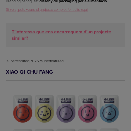
Branding per aquest
disseny de packaging per a alimentació.
Si vols, pots veure el projecte complet fent clic aquí
T’interessa que ens encarreguem d’un projecte
similar?
[superfeatured]7076[/superfeatured]
XIAO QI CHU FANG