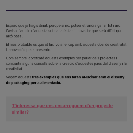
Espero que ja hagis dinat, perquè si no, potser et vindrà gana. Tot i així,
t’aviso: l’article d’aquesta setmana és tan innovador que serà difícil que
això passi.
El més probable és que et faci volar el cap amb aquesta dosi de creativitat
i innovació que et presento.
Com sempre, aprofitaré aquests exemples per parlar dels projectes i
compartir alguns consells sobre la creació d’aquestes joies del disseny i la
creativitat.
Vegem aquests
tres exemples que ens faran al·lucinar amb el disseny
de packaging per a alimentació.
T’interessa que ens encarreguem d’un projecte
similar?