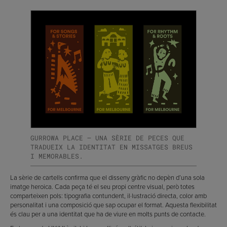
GURROWA PLACE — UNA SÈRIE DE PECES QUE
TRADUEIX LA IDENTITAT EN MISSATGES BREUS
I MEMORABLES.
La sèrie de cartells confirma que el disseny gràfic no depèn d’una sola
imatge heroica. Cada peça té el seu propi centre visual, però totes
comparteixen pols: tipografia contundent, il·lustració directa, color amb
personalitat i una composició que sap ocupar el format. Aquesta flexibilitat
és clau per a una identitat que ha de viure en molts punts de contacte.