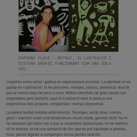
GURROWA PLACE — RETRAT, IL·LUSTRACIÓ I
SISTEMA GRÀFIC FUNCIONANT COM UNA SOLA
VEU.
L’equilibri entre retrat i gràfica és especialment encertat. La identitat no es
queda en l’abstracció: hi ha persones, mirades, cossos, presència. Això fa
que la marca toqui de peus a terra. Moltes identitats de gran escala són
impecables però distants; aquí la il·lustració obre la porta a una
experiència més propera, compartible i menys corporativa.
La paleta també treballa amb intenció. Taronges, verds oliva, cremes,
grocs i marrons creen una temperatura visual càlida, gairebé tàctil. No hi
ha obsessió pel blanc net ni per la neutralitat aspiracional. Hi ha matèria.
Hi ha textura. Hi ha una sensació de lloc que es pot traslladar a pòsters,
murs, peces digitals o campanyes sense perdre caràcter.