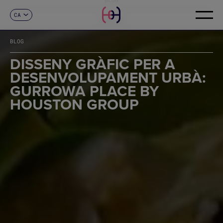
CA
CONTACTE
ES
EN
BLOG
FR
DE
DISSENY GRÀFIC PER A
IT
DESENVOLUPAMENT URBÀ:
PT
GURROWA PLACE BY
HOUSTON GROUP