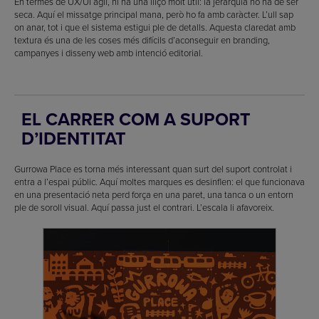
En termes de UX/UI àgil, hi ha una lliçó molt útil: la jerarquia no ha de ser
seca. Aquí el missatge principal mana, però ho fa amb caràcter. L’ull sap
on anar, tot i que el sistema estigui ple de detalls. Aquesta claredat amb
textura és una de les coses més difícils d’aconseguir en branding,
campanyes i disseny web amb intenció editorial.
EL CARRER COM A SUPORT
D’IDENTITAT
Gurrowa Place es torna més interessant quan surt del suport controlat i
entra a l’espai públic. Aquí moltes marques es desinflen: el que funcionava
en una presentació neta perd força en una paret, una tanca o un entorn
ple de soroll visual. Aquí passa just el contrari. L’escala li afavoreix.