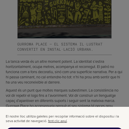
GURROWA PLACE — EL SISTEMA IL·LUSTRAT
CONVERTIT EN INSTAL·LACIÓ URBANA.
La tanca verda és un altre moment potent. La identitat s’estira
horitzontalment, ocupa metres, acompanya el recorregut. El patró no
funciona com a fons decoratiu, sinó com una superfície narrativa. Per a qui
hi passa caminant, no cal entendre-ho tot: n’hi ha prou amb sentir que hi
ha una veu reconeixible al darrere.
Aquest és un punt que moltes marques subestimen. La consistència no
vol dir repetir el logo fins a l’avorriment. Vol dir construir un llenguatge
capaç d’aparèixer en diferents suports i seguir sent la mateixa marca.
Gurrowa Place ho aconsegueix perquè el seu sistema té peces prou
simples per escalar i prou expressives per no caure en la generalitat.
El nostre lloc utilitza galetes per recopilar informació sobre el dispositiu i la
seva activitat de navegació.
fent clic aquí
.