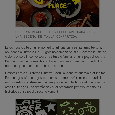
GURROWA PLACE — IDENTITAT APLICADA SOBRE
UNA ESCENA DE TAULA COMPARTIDA.
La composició té un aire molt editorial: una vista zenital amb textura,
abundància i ritme visual. El groc no demana permís. Travessa la imatge,
ordena el soroll i converteix una situació familiar en una peça d’identitat.
Per a una marca, aquest tipus d’associació és or: menjar, trobada, lloc,
nom. Tot queda connectat en pocs segons.
Després entra el sistema il·lustrat, i aquí la identitat guanya profunditat.
Personatges, símbols, gestos, icones urbanes, referències culturals i
marcs gràfics construeixen un llenguatge flexible. No sembla un decorat
afegit al final; és una gramàtica visual preparada per explicar moltes
històries sense perdre reconeixement.