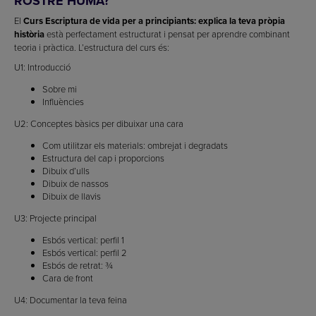
ROSTRE HUMÀ?
El
Curs Escriptura de vida per a principiants: explica la teva pròpia
història
està perfectament estructurat i pensat per aprendre combinant
teoria i pràctica. L’estructura del curs és:
U1: Introducció
Sobre mi
Influències
U2: Conceptes bàsics per dibuixar una cara
Com utilitzar els materials: ombrejat i degradats
Estructura del cap i proporcions
Dibuix d’ulls
Dibuix de nassos
Dibuix de llavis
U3: Projecte principal
Esbós vertical: perfil 1
Esbós vertical: perfil 2
Esbós de retrat: ¾
Cara de front
U4: Documentar la teva feina