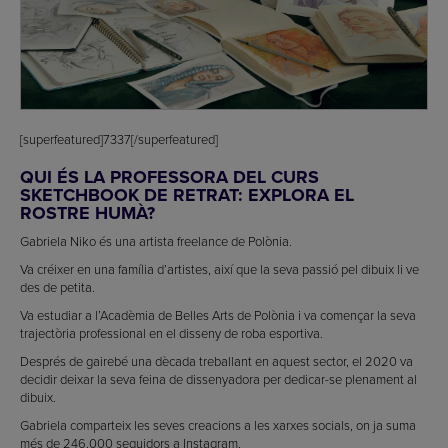
[superfeatured]7337[/superfeatured]
QUI ÉS LA PROFESSORA DEL CURS
SKETCHBOOK DE RETRAT: EXPLORA EL
ROSTRE HUMÀ?
Gabriela Niko és una artista freelance de Polònia.
Va créixer en una família d’artistes, així que la seva passió pel dibuix li ve
des de petita.
Va estudiar a l’Acadèmia de Belles Arts de Polònia i va començar la seva
trajectòria professional en el disseny de roba esportiva.
Després de gairebé una dècada treballant en aquest sector, el 2020 va
decidir deixar la seva feina de dissenyadora per dedicar-se plenament al
dibuix.
Gabriela comparteix les seves creacions a les xarxes socials, on ja suma
més de 246.000 seguidors a Instagram.