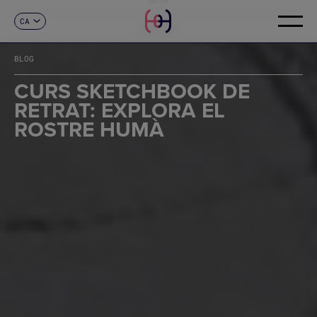
CA
CONTACTE
ES
EN
BLOG
FR
DE
CURS SKETCHBOOK DE
IT
RETRAT: EXPLORA EL
PT
ROSTRE HUMÀ