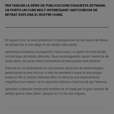
PER TANCAR LA SÈRIE DE PUBLICACIONS D’AQUESTA SETMANA,
US PORTO UN CURS MOLT INTERESSANT: SKETCHBOOK DE
RETRAT: EXPLORA EL ROSTRE HUMÀ.
En aquest curs, la teva professora t’ensenyarà des de les bases del dibuix
de retrats fins a com afegir-hi els detalls més subtils.
Aprendràs a treballar la proporció i l’estructura, i a captar els trets facials
en tres tipus de retrats diferents. Quan aconsegueixis captar l’essència de
cada rostre, les teves obres transmetran la teva pròpia visió artística.
Dibuixar en un sketchbook és una manera excel·lent de desenvolupar i
perfeccionar la teva tècnica, a més de permetre’t veure la teva pròpia
evolució. Per a l’artista Gabriela Niko, el retrat és una representació
magnífica d’un mateix i té la capacitat d’atraure l’atenció de qui l’observa.
Aprendre a dibuixar retrats pot semblar tot un repte per la gran varietat de
detalls que té cada rostre i perquè no n’hi ha dos d’iguals.