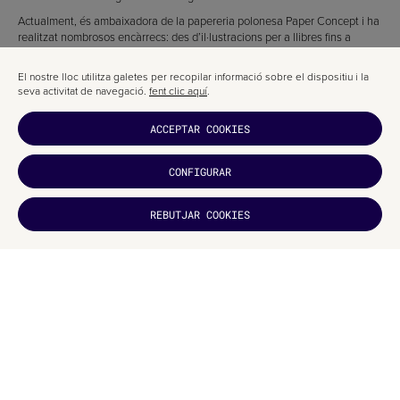
Actualment, és ambaixadora de la papereria polonesa Paper Concept i ha
realitzat nombrosos encàrrecs: des d’il·lustracions per a llibres fins a
tatuatges i logotips.
El nostre lloc utilitza galetes per recopilar informació sobre el dispositiu i la
seva activitat de navegació.
fent clic aquí
.
ACCEPTAR COOKIES
CONFIGURAR
REBUTJAR COOKIES
T'HA
AGRADAT?