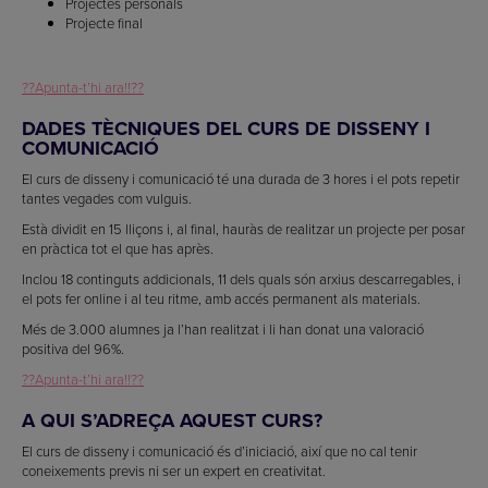
Projectes personals
Projecte final
??Apunta-t’hi ara!!??
DADES TÈCNIQUES DEL CURS DE DISSENY I
COMUNICACIÓ
El curs de disseny i comunicació té una durada de 3 hores i el pots repetir
tantes vegades com vulguis.
Està dividit en 15 lliçons i, al final, hauràs de realitzar un projecte per posar
en pràctica tot el que has après.
Inclou 18 continguts addicionals, 11 dels quals són arxius descarregables, i
el pots fer online i al teu ritme, amb accés permanent als materials.
Més de 3.000 alumnes ja l’han realitzat i li han donat una valoració
positiva del 96%.
??Apunta-t’hi ara!!??
A QUI S’ADREÇA AQUEST CURS?
El curs de disseny i comunicació és d’iniciació, així que no cal tenir
coneixements previs ni ser un expert en creativitat.