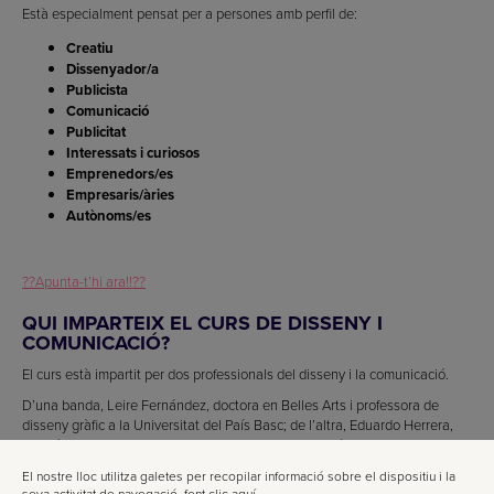
Està especialment pensat per a persones amb perfil de:
Creatiu
Dissenyador/a
Publicista
Comunicació
Publicitat
Interessats i curiosos
Emprenedors/es
Empresaris/àries
Autònoms/es
??Apunta-t’hi ara!!??
QUI IMPARTEIX EL CURS DE DISSENY I
COMUNICACIÓ?
El curs està impartit per dos professionals del disseny i la comunicació.
D’una banda, Leire Fernández, doctora en Belles Arts i professora de
disseny gràfic a la Universitat del País Basc; de l’altra, Eduardo Herrera,
també doctor en Belles Arts i professor de disseny gràfic a la mateixa
universitat.
El nostre lloc utilitza galetes per recopilar informació sobre el dispositiu i la
seva activitat de navegació.
fent clic aquí
.