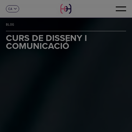
CA
CONTACTE
ES
EN
BLOG
FR
DE
CURS DE DISSENY I
IT
COMUNICACIÓ
PT