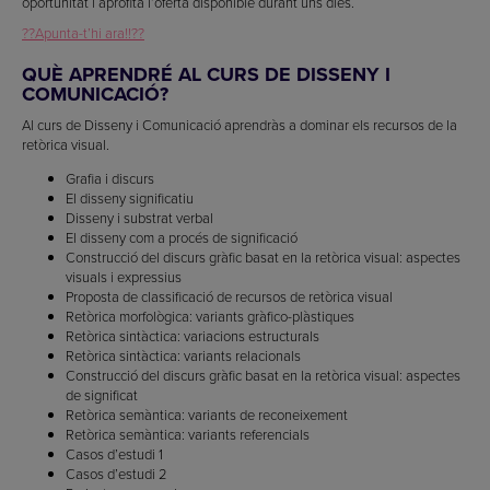
oportunitat i aprofita l’oferta disponible durant uns dies.
??Apunta-t’hi ara!!??
QUÈ APRENDRÉ AL CURS DE DISSENY I
COMUNICACIÓ?
Al curs de Disseny i Comunicació aprendràs a dominar els recursos de la
retòrica visual.
Grafia i discurs
El disseny significatiu
Disseny i substrat verbal
El disseny com a procés de significació
Construcció del discurs gràfic basat en la retòrica visual: aspectes
visuals i expressius
Proposta de classificació de recursos de retòrica visual
Retòrica morfològica: variants gràfico-plàstiques
Retòrica sintàctica: variacions estructurals
Retòrica sintàctica: variants relacionals
Construcció del discurs gràfic basat en la retòrica visual: aspectes
de significat
Retòrica semàntica: variants de reconeixement
Retòrica semàntica: variants referencials
Casos d’estudi 1
Casos d’estudi 2