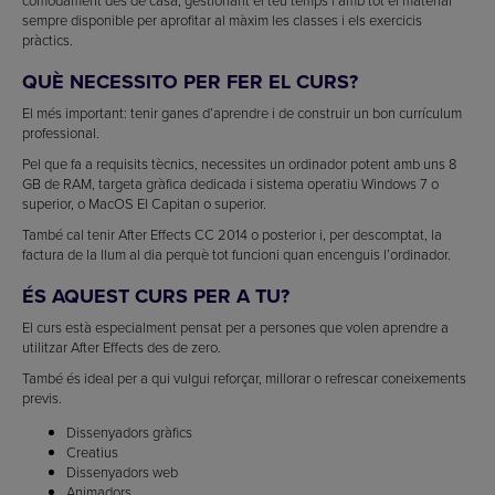
sempre disponible per aprofitar al màxim les classes i els exercicis
pràctics.
QUÈ NECESSITO PER FER EL CURS?
El més important: tenir ganes d’aprendre i de construir un bon currículum
professional.
Pel que fa a requisits tècnics, necessites un ordinador potent amb uns 8
GB de RAM, targeta gràfica dedicada i sistema operatiu Windows 7 o
superior, o MacOS El Capitan o superior.
També cal tenir After Effects CC 2014 o posterior i, per descomptat, la
factura de la llum al dia perquè tot funcioni quan encenguis l’ordinador.
ÉS AQUEST CURS PER A TU?
El curs està especialment pensat per a persones que volen aprendre a
utilitzar After Effects des de zero.
També és ideal per a qui vulgui reforçar, millorar o refrescar coneixements
previs.
Dissenyadors gràfics
Creatius
Dissenyadors web
Animadors