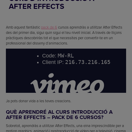
AFTER EFFECTS
Amb aquest fantàstic
pack de 6
cursos aprendràs a utilitzar After Effects
des del primer dia, sigui quin sigui el teu nivell inicial. A través de lliçons
pràctiques descobriràs tot el que necessites per convertir-te en un
professional del disseny d’animacions.
Ja pots donar vida a les teves creacions.
QUÈ APRENDRÉ AL CURS INTRODUCCIÓ A
AFTER EFFECTS – PACK DE 6 CURSOS?
Sobretot, aprendràs a utilitzar After Effects, una eina imprescindible per a
motion graphics, animació i postproducció de vídeo per a televisió, cinema