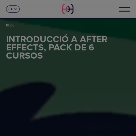
CA
CONTACTE
ES
EN
BLOG
FR
DE
INTRODUCCIÓ A AFTER
IT
EFFECTS, PACK DE 6
PT
CURSOS