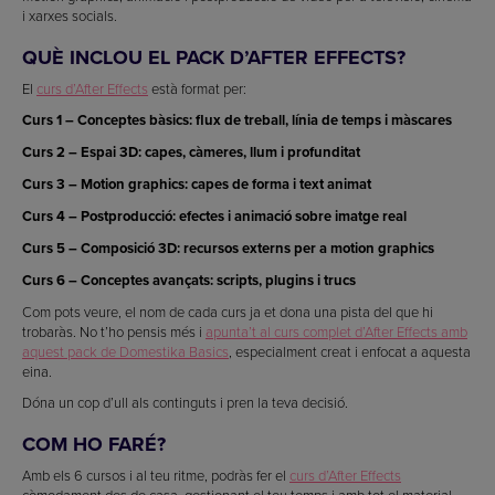
i xarxes socials.
QUÈ INCLOU EL PACK D’AFTER EFFECTS?
El
curs d’After Effects
està format per:
Curs 1 – Conceptes bàsics: flux de treball, línia de temps i màscares
Curs 2 – Espai 3D: capes, càmeres, llum i profunditat
Curs 3 – Motion graphics: capes de forma i text animat
Curs 4 – Postproducció: efectes i animació sobre imatge real
Curs 5 – Composició 3D: recursos externs per a motion graphics
Curs 6 – Conceptes avançats: scripts, plugins i trucs
Com pots veure, el nom de cada curs ja et dona una pista del que hi
trobaràs. No t’ho pensis més i
apunta’t al curs complet d’After Effects amb
aquest pack de Domestika Basics
, especialment creat i enfocat a aquesta
eina.
Dóna un cop d’ull als continguts i pren la teva decisió.
COM HO FARÉ?
Amb els 6 cursos i al teu ritme, podràs fer el
curs d’After Effects
còmodament des de casa, gestionant el teu temps i amb tot el material