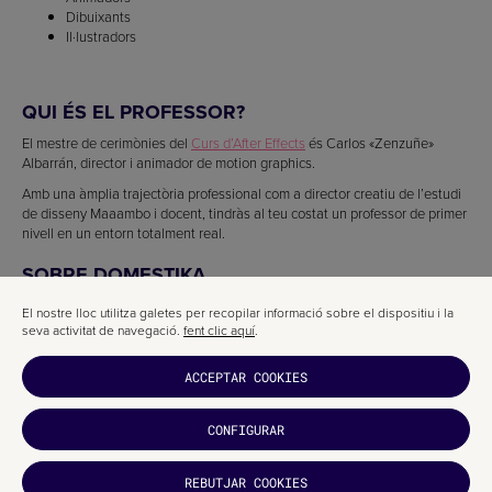
Dibuixants
Il·lustradors
QUI ÉS EL PROFESSOR?
El mestre de cerimònies del
Curs d’After Effects
és Carlos «Zenzuñe»
Albarrán, director i animador de motion graphics.
Amb una àmplia trajectòria professional com a director creatiu de l’estudi
de disseny Maaambo i docent, tindràs al teu costat un professor de primer
nivell en un entorn totalment real.
SOBRE DOMESTIKA
Els cursos de Domestika Basics estan pensats per oferir tot el
El nostre lloc utilitza galetes per recopilar informació sobre el dispositiu i la
coneixement a persones sense experiència prèvia.
seva activitat de navegació.
fent clic aquí
.
El seu contingut està enfocat tant a alumnes que comencen en una nova
disciplina com a professionals que volen reforçar coneixements.
ACCEPTAR COOKIES
CONFIGURAR
ARTICLES RELACIONATS
REBUTJAR COOKIES
T'HA