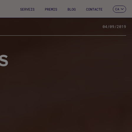
SERVEIS
PREMIS
BLOG
CONTACTE
CA
ES
EN
FR
04/09/2019
DE
IT
PT
S