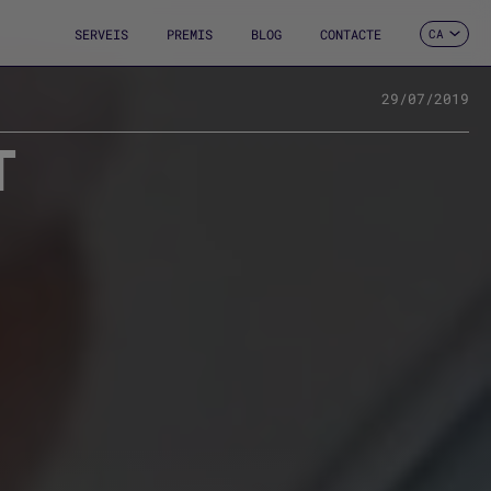
SERVEIS
PREMIS
BLOG
CONTACTE
CA
ES
EN
FR
29/07/2019
DE
T
IT
PT