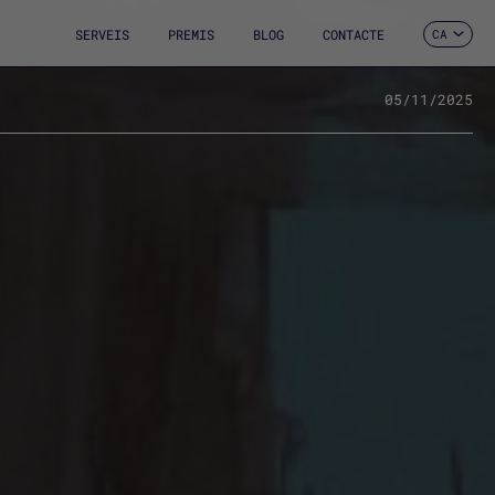
SERVEIS
PREMIS
BLOG
CONTACTE
CA
ES
EN
FR
05/11/2025
DE
IT
PT