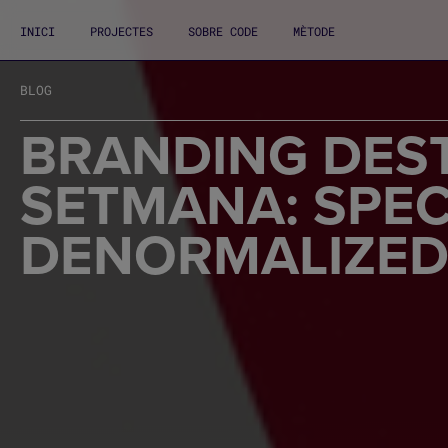
INICI
PROJECTES
SOBRE CODE
MÈTODE
BLOG
BRANDING DEST
SETMANA: SPEC
DENORMALIZE