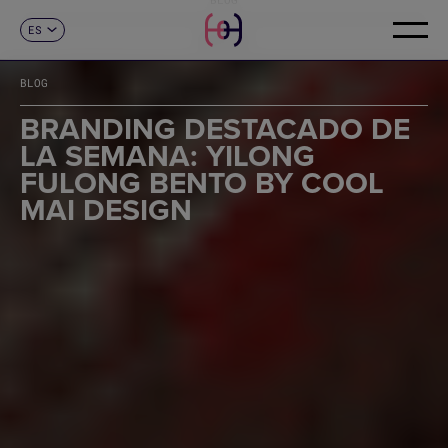
ES
CONTACTO
CA
EN
BLOG
FR
DE
BRANDING DESTACADO DE
IT
LA SEMANA: YILONG
PT
FULONG BENTO BY COOL
MAI DESIGN