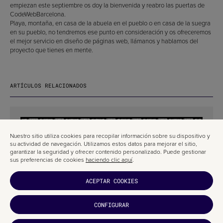
empiezan este septiembre os doy la bienvenida y reabro las puertas de
CodeWebBarcelona.
Playa, montaña, en casa de la abuela en el pueblo o en casa de la suegra
en su pueblo, no tendremos ese punto en consideración y os ofreceremos
el mejor servicio en diseño de páginas web, llámanos y hablamos del
proyecto que tienes en mente.
ARTÍCULOS RELACIONADOS
Nuestro sitio utiliza cookies para recopilar información sobre su dispositivo y
su actividad de navegación. Utilizamos estos datos para mejorar el sitio,
garantizar la seguridad y ofrecer contenido personalizado. Puede gestionar
sus preferencias de cookies
haciendo clic aquí
.
ACEPTAR COOKIES
CONFIGURAR