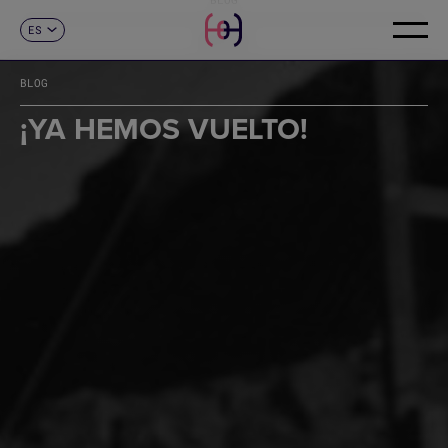
ES
CONTACTO
CA
EN
BLOG
FR
DE
¡YA HEMOS VUELTO!
IT
PT