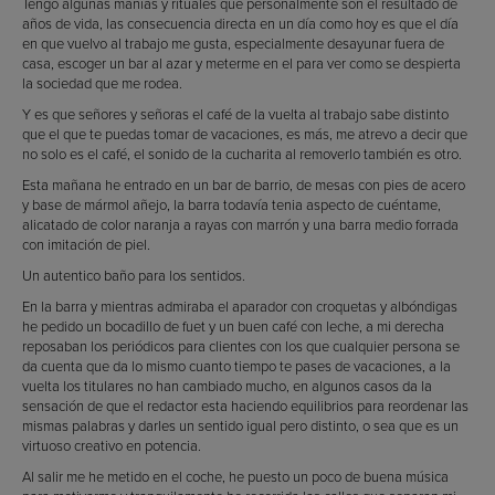
Tengo algunas manías y rituales que personalmente son el resultado de
años de vida, las consecuencia directa en un día como hoy es que el día
en que vuelvo al trabajo me gusta, especialmente desayunar fuera de
casa, escoger un bar al azar y meterme en el para ver como se despierta
la sociedad que me rodea.
Y es que señores y señoras el café de la vuelta al trabajo sabe distinto
que el que te puedas tomar de vacaciones, es más, me atrevo a decir que
no solo es el café, el sonido de la cucharita al removerlo también es otro.
Esta mañana he entrado en un bar de barrio, de mesas con pies de acero
y base de mármol añejo, la barra todavía tenia aspecto de cuéntame,
alicatado de color naranja a rayas con marrón y una barra medio forrada
con imitación de piel.
Un autentico baño para los sentidos.
En la barra y mientras admiraba el aparador con croquetas y albóndigas
he pedido un bocadillo de fuet y un buen café con leche, a mi derecha
reposaban los periódicos para clientes con los que cualquier persona se
da cuenta que da lo mismo cuanto tiempo te pases de vacaciones, a la
vuelta los titulares no han cambiado mucho, en algunos casos da la
sensación de que el redactor esta haciendo equilibrios para reordenar las
mismas palabras y darles un sentido igual pero distinto, o sea que es un
virtuoso creativo en potencia.
Al salir me he metido en el coche, he puesto un poco de buena música