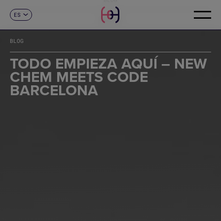
ES
CONTACTO
CA
EN
BLOG
FR
DE
TODO EMPIEZA AQUÍ – NEW
IT
CHEM MEETS CODE
PT
BARCELONA