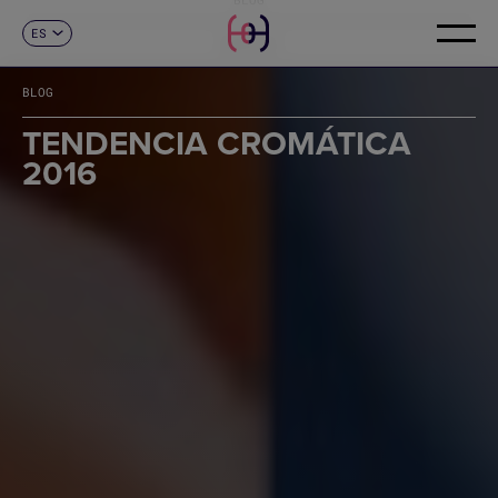
ES
CONTACTO
CA
EN
BLOG
FR
DE
TENDENCIA CROMÁTICA
IT
2016
PT