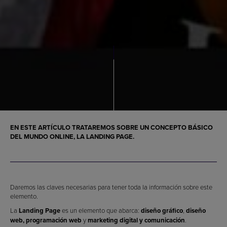
EN ESTE ARTÍCULO TRATAREMOS SOBRE UN CONCEPTO BÁSICO
DEL MUNDO ONLINE, LA
LANDING PAGE
.
Daremos las claves necesarias para tener toda la información sobre este
elemento.
La
Landing Page
es un elemento que abarca:
diseño gráfico
,
diseño
web,
programación web
y
marketing digital y comunicación
.