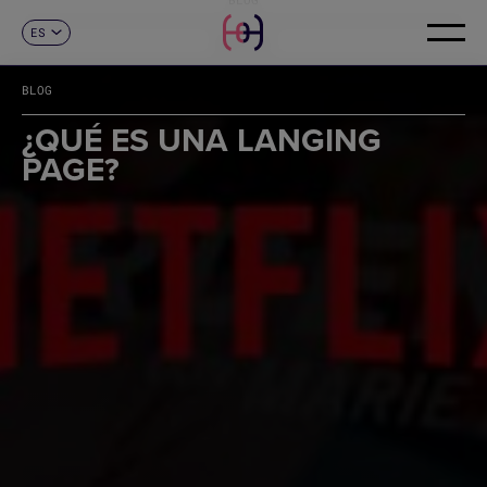
ES
CONTACTO
CA
EN
BLOG
FR
DE
¿QUÉ ES UNA LANGING
IT
PAGE?
PT