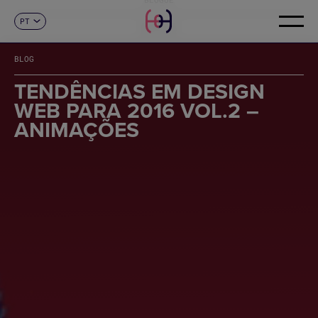
PT
CONTACTO
ES
CA
BLOG
EN
FR
TENDÊNCIAS EM DESIGN
DE
WEB PARA 2016 VOL.2 –
IT
ANIMAÇÕES