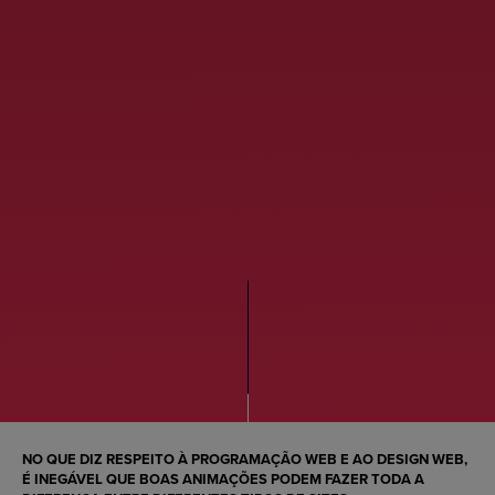
NO QUE DIZ RESPEITO À
PROGRAMAÇÃO WEB
E AO
DESIGN WEB
,
É INEGÁVEL QUE BOAS ANIMAÇÕES PODEM FAZER TODA A