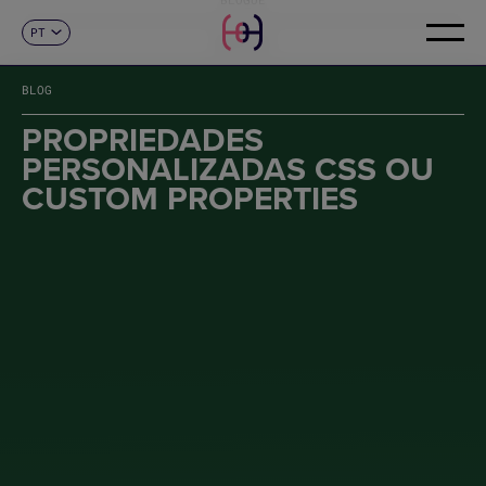
PT
CONTACTO
ES
CA
BLOG
EN
FR
PROPRIEDADES
DE
PERSONALIZADAS CSS OU
IT
CUSTOM PROPERTIES