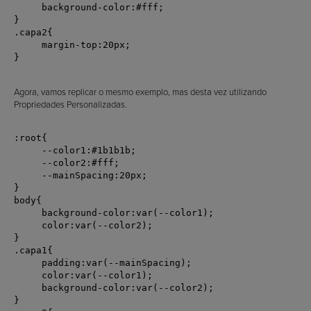
     background-color:#fff;

}

.capa2{

     margin-top:20px;

}

Agora, vamos replicar o mesmo exemplo, mas desta vez utilizando
Propriedades Personalizadas.
:root{

     --color1:#1b1b1b;

     --color2:#fff;

     --mainSpacing:20px;

}

body{

     background-color:var(--color1);

     color:var(--color2);

}

.capa1{

     padding:var(--mainSpacing);

     color:var(--color1);

     background-color:var(--color2);

}
