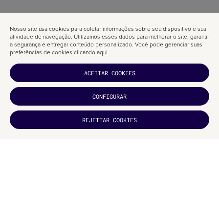
.caja{

     /*Se a variável1 não estiver definida, aplica 10p
Nosso site usa cookies para coletar informações sobre seu dispositivo e sua
     margin-top:var(--variable1, 10px);

atividade de navegação. Utilizamos esses dados para melhorar o site, garantir
a segurança e entregar conteúdo personalizado. Você pode gerenciar suas
preferências de cookies
clicando aqui
.
     /*Também podemos usar variáveis para definir valo
     padding-top:var(--variable1,var(--variable2));

ACEITAR COOKIES
    /*Podemos somar, subtrair, multiplicar e dividir (
     padding-top:calc(var(--variable1) + 10px);

CONFIGURAR
     height:calc(var(--variable1) - 5px);

     line-height:calc(var(--variable1) * 2);

     width:calc((var(--variable1) - 5px)/2);

GOSTOU?
REJEITAR COOKIES
INSCREVA-
SE
Outros exemplos:
:root{

     /*Podemos criar texto para inserir num :before ma
     --texto:"Clique para ver";

}

.caja:before{

     content:var(--text);
