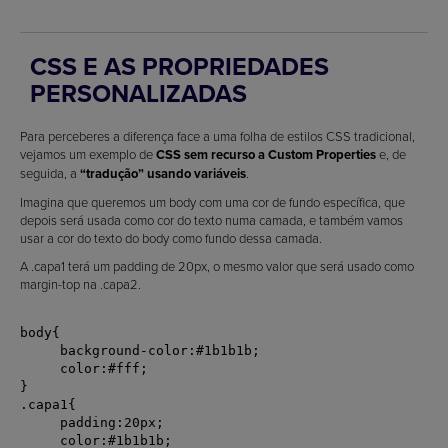
CSS E AS PROPRIEDADES
PERSONALIZADAS
Para perceberes a diferença face a uma folha de estilos CSS tradicional,
vejamos um exemplo de
CSS sem recurso a Custom Properties
e, de
seguida, a
“tradução” usando variáveis
.
Imagina que queremos um body com uma cor de fundo específica, que
depois será usada como cor do texto numa camada, e também vamos
usar a cor do texto do body como fundo dessa camada.
A .capa1 terá um padding de 20px, o mesmo valor que será usado como
margin-top na .capa2.
body{

     background-color:#1b1b1b;

     color:#fff;

}

.capa1{

     padding:20px;

     color:#1b1b1b;
