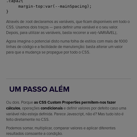
.capa2{

     margin-top:var(--mainSpacing);

Através de :root declaramos as variáveis, que ficam disponíveis em todo o
CSS. Usamos dois traços — para definir uma variável e o seu valor.
Depois, para utilizar as variáveis, basta recorrer a var(–VARIÁVEL);.
Agora imagina o potencial disto numa folha de estilos com mais de 1000
linhas de código e a facilidade de manutenção: basta alterar um valor
para que a mudança se propague por todo o CSS.
UM PASSO ALÉM
Ou dois. Porque
as CSS Custom Properties permitem-nos fazer
cálculos
, operações
condicionais
e definir valores por defeito caso uma
variável não esteja definida. Parece Javascript, não é? Mas tudo isto é
feito diretamente no CSS.
Podemos somar, multiplicar, comparar valores e aplicar diferentes
resultados consoante a condição.