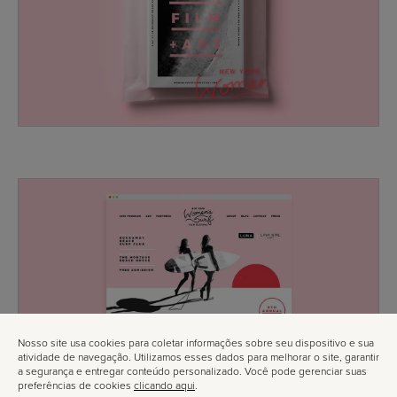
Nosso site usa cookies para coletar informações sobre seu dispositivo e sua
atividade de navegação. Utilizamos esses dados para melhorar o site, garantir
a segurança e entregar conteúdo personalizado. Você pode gerenciar suas
preferências de cookies
clicando aqui
.