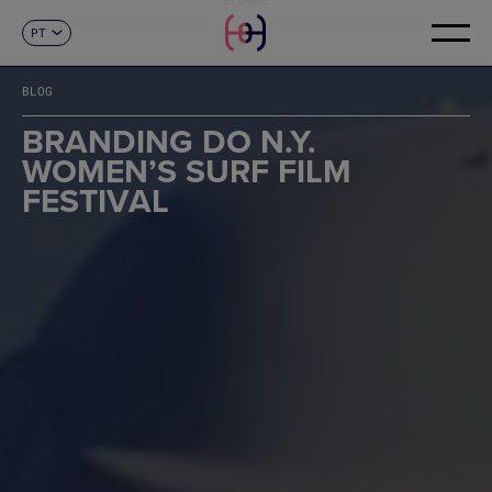
PT
CONTACTO
ES
CA
BLOG
EN
FR
BRANDING DO N.Y.
DE
WOMEN’S SURF FILM
IT
FESTIVAL