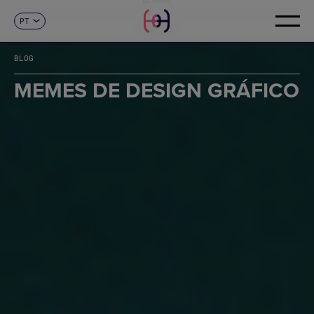
PT
CONTACTO
ES
CA
BLOG
EN
FR
MEMES DE DESIGN GRÁFICO
DE
IT