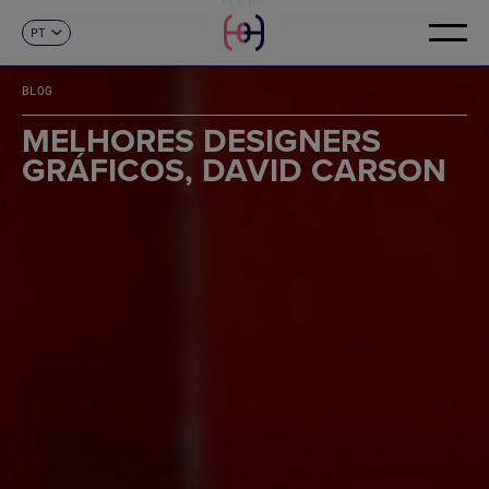
PT
CONTACTO
ES
CA
BLOG
EN
FR
MELHORES DESIGNERS
DE
GRÁFICOS, DAVID CARSON
IT