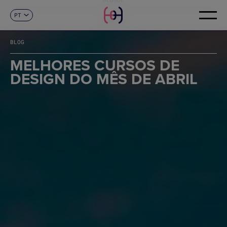
PT
CONTACTO
ES
CA
BLOG
EN
FR
MELHORES CURSOS DE
DE
DESIGN DO MÊS DE ABRIL
IT