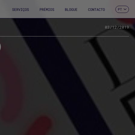
SERVIÇOS
PRÉMIOS
BLOGUE
CONTACTO
PT
ES
CA
EN
03/12/2019
FR
0
DE
IT