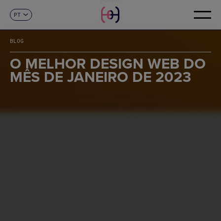
PT
CONTACTO
ES
CA
BLOG
EN
FR
O MELHOR DESIGN WEB DO
DE
MÊS DE JANEIRO DE 2023
IT