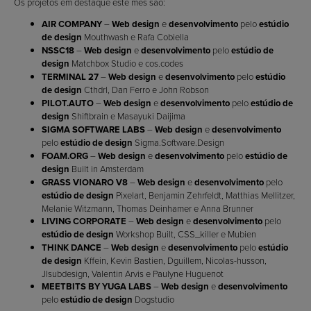
Os projetos em destaque este mês são:
AIR COMPANY
–
Web design
e
desenvolvimento
pelo
estúdio
de design
Mouthwash e Rafa Cobiella
NSSC18
–
Web design
e
desenvolvimento
pelo
estúdio de
design
Matchbox Studio e cos.codes
TERMINAL 27
–
Web design
e
desenvolvimento
pelo
estúdio
de design
Cthdrl, Dan Ferro e John Robson
PILOT.AUTO
–
Web design
e
desenvolvimento
pelo
estúdio de
design
Shiftbrain e Masayuki Daijima
SIGMA SOFTWARE LABS
–
Web design
e
desenvolvimento
pelo
estúdio de design
Sigma.Software.Design
FOAM.ORG
–
Web design
e
desenvolvimento
pelo
estúdio de
design
Built in Amsterdam
GRASS VIONARO V8
–
Web design
e
desenvolvimento
pelo
estúdio de design
Pixelart, Benjamin Zehrfeldt, Matthias Mellitzer,
Melanie Witzmann, Thomas Deinhamer e Anna Brunner
LIVING CORPORATE
–
Web design
e
desenvolvimento
pelo
estúdio de design
Workshop Built, CSS_killer e Mubien
THINK DANCE
–
Web design
e
desenvolvimento
pelo
estúdio
de design
Kffein, Kevin Bastien, Dguillem, Nicolas-husson,
Jlsubdesign, Valentin Arvis e Paulyne Huguenot
MEETBITS BY YUGA LABS
–
Web design
e
desenvolvimento
pelo
estúdio de design
Dogstudio