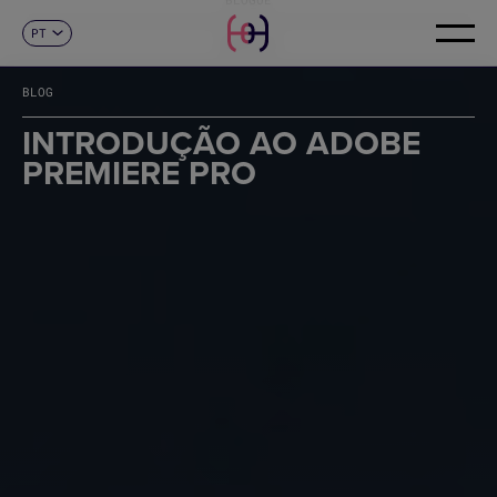
PT
CONTACTO
ES
CA
BLOG
EN
FR
INTRODUÇÃO AO ADOBE
DE
PREMIERE PRO
IT