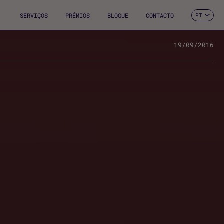
SERVIÇOS
PRÉMIOS
BLOGUE
CONTACTO
PT
ES
CA
EN
19/09/2016
FR
DE
IT