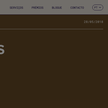
SERVIÇOS
PRÉMIOS
BLOGUE
CONTACTO
PT
ES
CA
EN
28/05/2018
FR
DE
IT
S