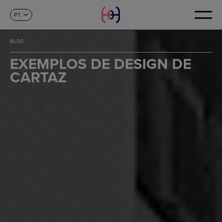
PT
CONTACTO
ES
CA
BLOG
EN
FR
EXEMPLOS DE DESIGN DE
DE
CARTAZ
IT