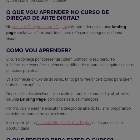
Quem está interessado? – Ótimo!!!
O QUE VOU APRENDER NO CURSO DE
DIREÇÃO DE ARTE DIGITAL?
No
curso de Direção de Arte Digital
vais aprender a criar uma
landing
page
apelativa e funcional, ideal para reforçar mensagens de forma
visual.
COMO VOU APRENDER?
O curso começa por apresentar Adrián Somoza, o seu percurso,
influências e experiência, além de partilhar dicas para conseguires os teus
primeiros projetos.
Vais conhecer o fluxo de trabalho, tanto para freelancers como para quem
trabalha em agência.
Depois, irás desenvolver um conceito e traduzi-lo para o digital, através
de uma
Landing Page
, com todas as suas interações.
Por fim, vais planear e executar a direção de arte do teu site, preparando
os ficheiros para entrega ao cliente.
Inscreve-te já no
Curso de Direção de Arte Digital
e não percas esta
oportunidade.