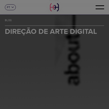
PT
CONTACTO
ES
CA
BLOG
EN
FR
DIREÇÃO DE ARTE DIGITAL
DE
IT