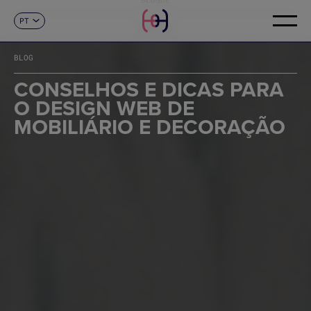
PT
CONTACTO
ES
CA
BLOG
EN
FR
CONSELHOS E DICAS PARA
DE
O DESIGN WEB DE
IT
MOBILIÁRIO E DECORAÇÃO