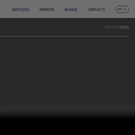
SERVIÇOS
PRÉMIOS
BLOGUE
CONTACTO
PT
ES
CA
EN
17/11/2025
FR
DE
IT