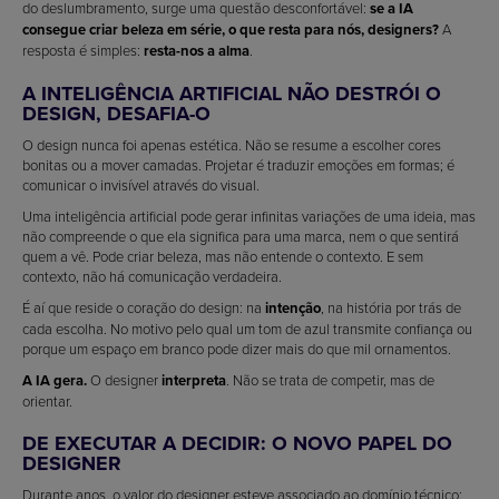
do deslumbramento, surge uma questão desconfortável:
se a IA
consegue criar beleza em série, o que resta para nós, designers?
A
resposta é simples:
resta-nos a alma
.
A INTELIGÊNCIA ARTIFICIAL NÃO DESTRÓI O
DESIGN, DESAFIA-O
O design nunca foi apenas estética. Não se resume a escolher cores
bonitas ou a mover camadas. Projetar é traduzir emoções em formas; é
comunicar o invisível através do visual.
Uma inteligência artificial pode gerar infinitas variações de uma ideia, mas
não compreende o que ela significa para uma marca, nem o que sentirá
quem a vê. Pode criar beleza, mas não entende o contexto. E sem
contexto, não há comunicação verdadeira.
É aí que reside o coração do design: na
intenção
, na história por trás de
cada escolha. No motivo pelo qual um tom de azul transmite confiança ou
porque um espaço em branco pode dizer mais do que mil ornamentos.
A IA gera.
O designer
interpreta
. Não se trata de competir, mas de
orientar.
DE EXECUTAR A DECIDIR: O NOVO PAPEL DO
DESIGNER
Durante anos, o valor do designer esteve associado ao domínio técnico: