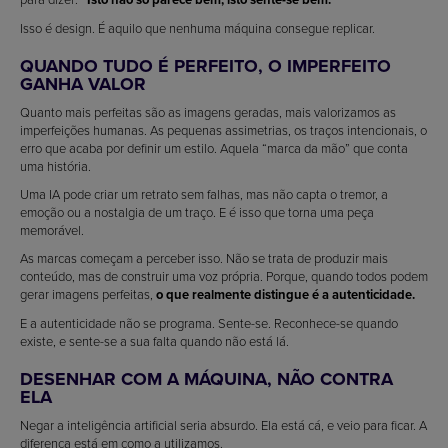
Isso é design. É aquilo que nenhuma máquina consegue replicar.
QUANDO TUDO É PERFEITO, O IMPERFEITO
GANHA VALOR
Quanto mais perfeitas são as imagens geradas, mais valorizamos as
imperfeições humanas. As pequenas assimetrias, os traços intencionais, o
erro que acaba por definir um estilo. Aquela “marca da mão” que conta
uma história.
Uma IA pode criar um retrato sem falhas, mas não capta o tremor, a
emoção ou a nostalgia de um traço. E é isso que torna uma peça
memorável.
As marcas começam a perceber isso. Não se trata de produzir mais
conteúdo, mas de construir uma voz própria. Porque, quando todos podem
gerar imagens perfeitas,
o que realmente distingue é a autenticidade.
E a autenticidade não se programa. Sente-se. Reconhece-se quando
existe, e sente-se a sua falta quando não está lá.
DESENHAR COM A MÁQUINA, NÃO CONTRA
ELA
Negar a inteligência artificial seria absurdo. Ela está cá, e veio para ficar. A
diferença está em como a utilizamos.