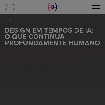
PT
CONTACTO
ES
CA
BLOG
EN
FR
DESIGN EM TEMPOS DE IA:
DE
O QUE CONTINUA
IT
PROFUNDAMENTE HUMANO