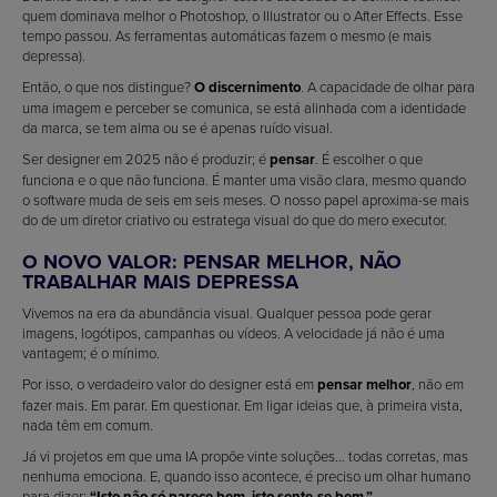
quem dominava melhor o Photoshop, o Illustrator ou o After Effects. Esse
tempo passou. As ferramentas automáticas fazem o mesmo (e mais
depressa).
Então, o que nos distingue?
O discernimento
. A capacidade de olhar para
uma imagem e perceber se comunica, se está alinhada com a identidade
da marca, se tem alma ou se é apenas ruído visual.
Ser designer em 2025 não é produzir; é
pensar
. É escolher o que
funciona e o que não funciona. É manter uma visão clara, mesmo quando
o software muda de seis em seis meses. O nosso papel aproxima-se mais
do de um diretor criativo ou estratega visual do que do mero executor.
O NOVO VALOR: PENSAR MELHOR, NÃO
TRABALHAR MAIS DEPRESSA
Vivemos na era da abundância visual. Qualquer pessoa pode gerar
imagens, logótipos, campanhas ou vídeos. A velocidade já não é uma
vantagem; é o mínimo.
Por isso, o verdadeiro valor do designer está em
pensar melhor
, não em
fazer mais. Em parar. Em questionar. Em ligar ideias que, à primeira vista,
nada têm em comum.
Já vi projetos em que uma IA propõe vinte soluções… todas corretas, mas
nenhuma emociona. E, quando isso acontece, é preciso um olhar humano
para dizer:
“Isto não só parece bem, isto sente-se bem.”