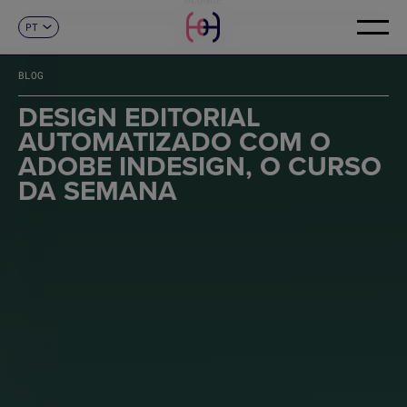
PT
CONTACTO
ES
CA
BLOG
EN
FR
DESIGN EDITORIAL
DE
AUTOMATIZADO COM O
IT
ADOBE INDESIGN, O CURSO
DA SEMANA