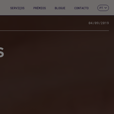
SERVIÇOS
PRÉMIOS
BLOGUE
CONTACTO
PT
ES
CA
EN
04/09/2019
FR
DE
IT
S