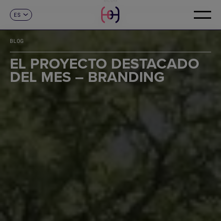
ES
CONTACTO
CA
EN
BLOG
FR
DE
EL PROYECTO DESTACADO
IT
DEL MES – BRANDING
PT