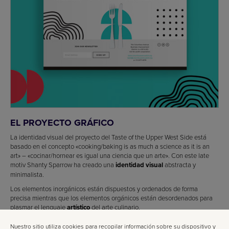
EL PROYECTO GRÁFICO
La identidad visual del proyecto del Taste of the Upper West Side está
basado en el concepto «cooking/baking is as much a science as it is an
art» – «cocinar/hornear es igual una ciencia que un arte». Con este late
motiv Shanty Sparrow ha creado una
identidad visual
abstracta y
minimalista.
Los elementos inorgánicos están dispuestos y ordenados de forma
precisa mientras que los elementos orgánicos están desordenados para
plasmar el lenguaje
artístico
del arte culinario.
Este contraste entre elementos de un mismo
proyecto
de
identidad
Nuestro sitio utiliza cookies para recopilar información sobre su dispositivo y