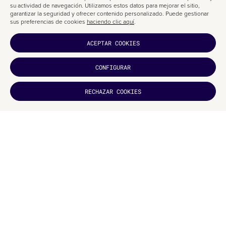
visual
crea una nueva armonía basada en su estilo opuesto al igual que
su actividad de navegación. Utilizamos estos datos para mejorar el sitio,
sucede en la cocina.
garantizar la seguridad y ofrecer contenido personalizado. Puede gestionar
sus preferencias de cookies
haciendo clic aquí
.
Ya por último solo destacar que la
identidad visual
ha sido premiado con
el
Gold in Branding 2019 de Indigo
, enhorabuena!
ACEPTAR COOKIES
CONFIGURAR
¿TE HA
RECHAZAR COOKIES
GUSTADO?
SUCRÍBETE