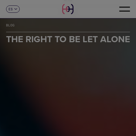
ES
CONTACTO
CA
EN
BLOG
FR
DE
THE RIGHT TO BE LET ALONE
IT
PT