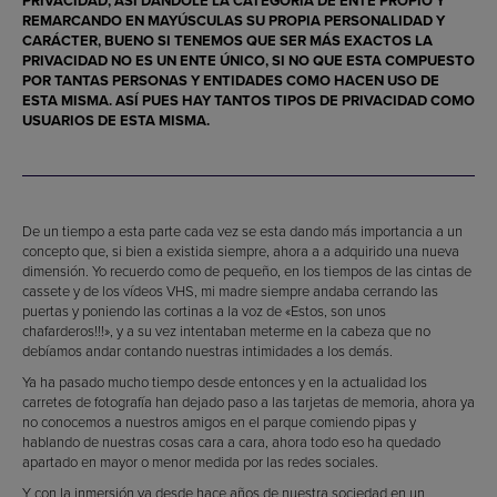
PRIVACIDAD, ASÍ DÁNDOLE LA CATEGORÍA DE ENTE PROPIO Y
REMARCANDO EN MAYÚSCULAS SU PROPIA PERSONALIDAD Y
CARÁCTER, BUENO SI TENEMOS QUE SER MÁS EXACTOS LA
PRIVACIDAD NO ES UN ENTE ÚNICO, SI NO QUE ESTA COMPUESTO
POR TANTAS PERSONAS Y ENTIDADES COMO HACEN USO DE
ESTA MISMA. ASÍ PUES HAY TANTOS TIPOS DE PRIVACIDAD COMO
USUARIOS DE ESTA MISMA.
De un tiempo a esta parte cada vez se esta dando más importancia a un
concepto que, si bien a existida siempre, ahora a a adquirido una nueva
dimensión. Yo recuerdo como de pequeño, en los tiempos de las cintas de
cassete y de los vídeos VHS, mi madre siempre andaba cerrando las
puertas y poniendo las cortinas a la voz de «Estos, son unos
chafarderos!!!», y a su vez intentaban meterme en la cabeza que no
debíamos andar contando nuestras intimidades a los demás.
Ya ha pasado mucho tiempo desde entonces y en la actualidad los
carretes de fotografía han dejado paso a las tarjetas de memoria, ahora ya
no conocemos a nuestros amigos en el parque comiendo pipas y
hablando de nuestras cosas cara a cara, ahora todo eso ha quedado
apartado en mayor o menor medida por las redes sociales.
Y con la inmersión ya desde hace años de nuestra sociedad en un