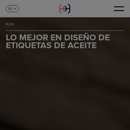
ES
CONTACTO
CA
EN
BLOG
FR
DE
LO MEJOR EN DISEÑO DE
IT
ETIQUETAS DE ACEITE
PT