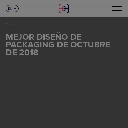
ES
CONTACTO
CA
EN
BLOG
FR
DE
MEJOR DISEÑO DE
IT
PACKAGING DE OCTUBRE
PT
DE 2018