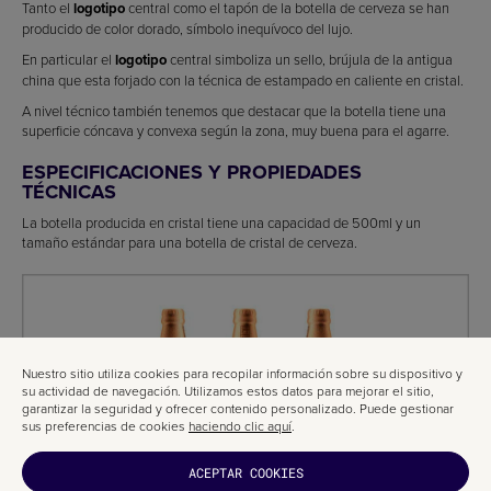
Tanto el
logotipo
central como el tapón de la botella de cerveza se han
producido de color dorado, símbolo inequívoco del lujo.
En particular el
logotipo
central simboliza un sello, brújula de la antigua
china que esta forjado con la técnica de estampado en caliente en cristal.
A nivel técnico también tenemos que destacar que la botella tiene una
superficie cóncava y convexa según la zona, muy buena para el agarre.
ESPECIFICACIONES Y PROPIEDADES
TÉCNICAS
La botella producida en cristal tiene una capacidad de 500ml y un
tamaño estándar para una botella de cristal de cerveza.
Nuestro sitio utiliza cookies para recopilar información sobre su dispositivo y
su actividad de navegación. Utilizamos estos datos para mejorar el sitio,
garantizar la seguridad y ofrecer contenido personalizado. Puede gestionar
sus preferencias de cookies
haciendo clic aquí
.
ACEPTAR COOKIES