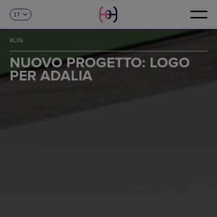
IT
CONTATTI
ES
CA
BLOG
EN
FR
NUOVO PROGETTO: LOGO
DE
PER ADALIA
PT