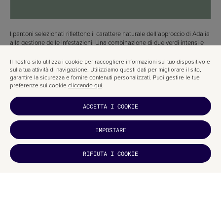
I pantoni selezionati riflettono il carattere naturale dell’approccio di Adalia
alla gestione delle infestazioni. Una combinazione di due verdi intensi e
distintivi.
Il nostro sito utilizza i cookie per raccogliere informazioni sul tuo dispositivo e
LA TYPO
sulla tua attività di navigazione. Utilizziamo questi dati per migliorare il sito,
garantire la sicurezza e fornire contenuti personalizzati. Puoi gestire le tue
preferenze sui cookie
cliccando qui
.
ACCETTA I COOKIE
IMPOSTARE
TI È
RIFIUTA I COOKIE
PIACIUTO?
ISCRIVITI