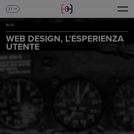
IT
CONTATTI
ES
CA
BLOG
EN
FR
WEB DESIGN, L’ESPERIENZA
DE
UTENTE
PT