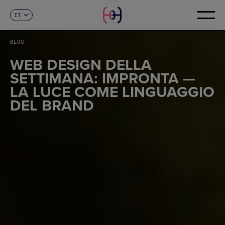
IT
CONTATTI
ES
CA
BLOG
EN
FR
WEB DESIGN DELLA
DE
SETTIMANA: IMPRONTA —
PT
LA LUCE COME LINGUAGGIO
DEL BRAND