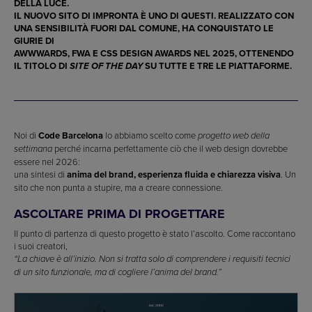
DELLA LUCE.
IL NUOVO SITO DI
IMPRONTA
È UNO DI QUESTI. REALIZZATO CON
UNA SENSIBILITÀ FUORI DAL COMUNE, HA CONQUISTATO LE
GIURIE DI
AWWWARDS
,
FWA
E
CSS DESIGN AWARDS
NEL 2025, OTTENENDO
IL TITOLO DI
SU TUTTE E TRE LE PIATTAFORME.
SITE OF THE DAY
Noi di
Code Barcelona
lo abbiamo scelto come
progetto web della
perché incarna perfettamente ciò che il web design dovrebbe
settimana
essere nel 2026:
una sintesi di
anima del brand, esperienza fluida e chiarezza visiva
. Un
sito che non punta a stupire, ma a creare connessione.
ASCOLTARE PRIMA DI PROGETTARE
Il punto di partenza di questo progetto è stato l’ascolto. Come raccontano
i suoi creatori,
“La chiave è all’inizio. Non si tratta solo di comprendere i requisiti tecnici
di un sito funzionale, ma di cogliere l’anima del brand.”