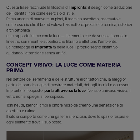
Questa frase racchiude la filosofia di
Impronta
: il design come traduzione
dell’identità, non come esercizio di stile.
Prima ancora di muovere un pixel, il team ha ascoltato, osservato e
compreso ciò che il brand voleva trasmettere: precisione tecnica, estetica
architettonica
e un rapporto intimo con la luce — l’elemento che dà senso al prodotto:
finestre, serramenti e superfici che filtrano e riflettono l’ambiente.
La homepage di
Impronta
fa della luce il proprio segno distintivo,
guidando l’attenzione senza artifici.
CONCEPT VISIVO: LA LUCE COME MATERIA
PRIMA
Nel settore dei serramenti e delle strutture architettoniche, la maggior
parte dei brand sceglie di mostrare materiali, dettagli tecnici o accessori.
Impronta fa l’opposto:
parla attraverso la luce
. Nel suo universo visivo, il
vetro non si spiega: si percepisce.
Toni neutri, bianchi ampi e ombre morbide creano una sensazione di
apertura e calma.
Il sito si comporta come una galleria silenziosa, dove lo spazio respira e
ogni elemento trova il suo posto.